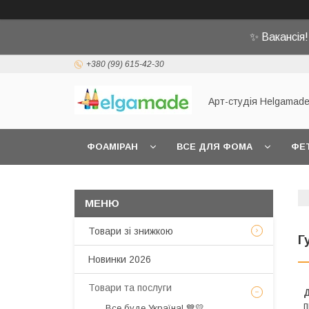
✨ Вакансія
+380 (99) 615-42-30
Арт-студія Helgamad
ФОАМІРАН
ВСЕ ДЛЯ ФОМА
ФЕ
Товари зі знижкою
Г
Новинки 2026
Товари та послуги
п
Все буде Україна! 💙💛