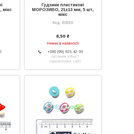
ві
Гудзики пластикові
, мікс
МОРОЗИВО, 21х13 мм, 5 шт,
мікс
B0010
8,50 ₴
Немає в наявності
0
+380 (99) 615-42-30
питання Viber /
замовлення сайт