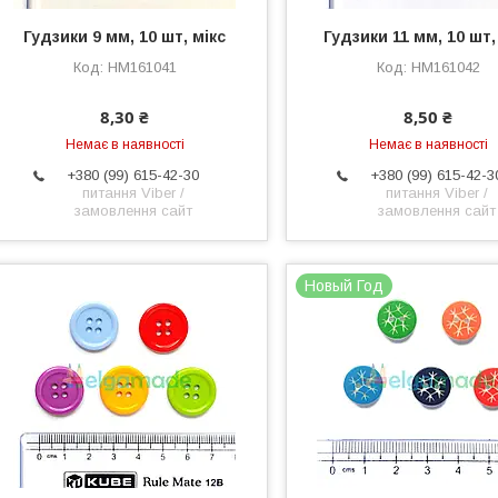
Гудзики 9 мм, 10 шт, мікс
Гудзики 11 мм, 10 шт,
HM161041
HM161042
8,30 ₴
8,50 ₴
Немає в наявності
Немає в наявності
+380 (99) 615-42-30
+380 (99) 615-42-3
питання Viber /
питання Viber /
замовлення сайт
замовлення сайт
Новый Год