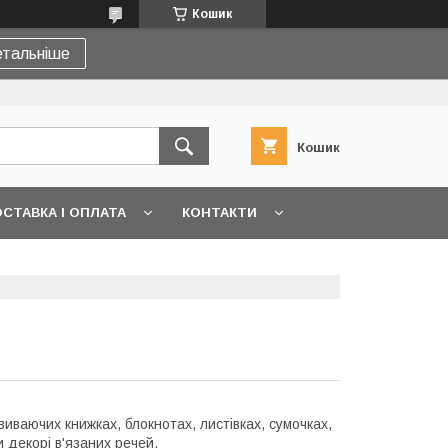
Кошик
тальніше
Кошик
СТАВКА І ОПЛАТА
КОНТАКТИ
иваючих книжках, блокнотах, листівках, сумочках,
и декорі в'язаних речей.