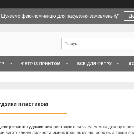
! Шукаємо фею-помічницю для пакування замовлень 📦
Де
e
ТР
ФЕТР ІЗ ПРИНТОМ
ВСЕ ДЛЯ ФЕТРУ
ДО
удзики пластикові
Декоративні гудзики
використовуються як елементи декору в розв
ри виготовленні ляльок та різних іграшок ручної роботи, а також пр