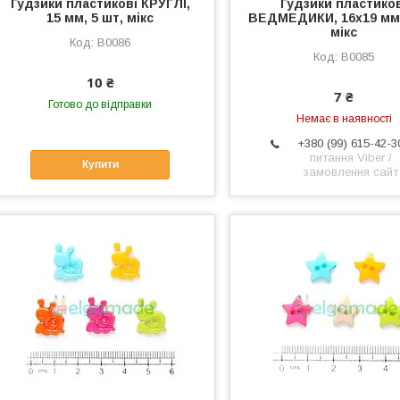
Гудзики пластикові КРУГЛІ,
Гудзики пластико
15 мм, 5 шт, мікс
ВЕДМЕДИКИ, 16х19 мм,
мікс
B0086
B0085
10 ₴
7 ₴
Готово до відправки
Немає в наявності
+380 (99) 615-42-3
питання Viber /
Купити
замовлення сайт