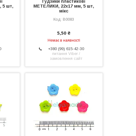
ві
Гудзики пластикові
 5 шт,
МЕТЕЛИКИ, 22х17 мм, 5 шт,
мікс
B0083
5,50 ₴
Немає в наявності
0
+380 (99) 615-42-30
питання Viber /
замовлення сайт