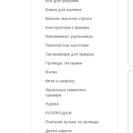
Все для гризунків
Вовна для валяння
Магніти, магнітна стрічка
Конструктори з фанери
Наповнювач, ущільнювач
Пінопластові заготовки
Органайзери для прикрас
Гірлянди, ліхтарики
Фатин
Квіти із шифону
Українська символіка,
сувеніри
УЦІНКА
РОЗПРОДАЖ
Повітряні кульки та гірлянди
Дитячі намети