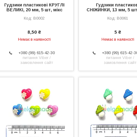
Гудзики пластикові КРУГЛІ
Гудзики пластико
ВЕЛИКІ, 20 мм, 5 шт, мікс
СНІЖИНКИ, 13 мм, 5 шт
B0002
B0061
8,50 ₴
5 ₴
Немає в наявності
Немає в наявності
+380 (99) 615-42-30
+380 (99) 615-42-3
питання Viber /
питання Viber /
замовлення сайт
замовлення сайт