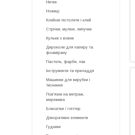
Нитки
Ножиці
Клейові пістолети і клей
Стрічки, муліне, липучки
Кульки з вовни
Дироколи для паперу та
фоамірану
Пастель, фарби, лак
Інструменти та приладдя
Машинки для вирубки і
тиснення
Пов'язки на метраж,
мережива
Блискітки / гліттер
Декоративні елементи
Гудзики