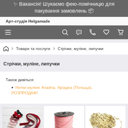
✨ Вакансія! Шукаємо фею-помічницю для
пакування замовлень 📦
Арт-студія Helgamade
Товари та послуги
Стрічки, муліне, липучки
Стрічки, муліне, липучки
Також дивіться:
Нитки муліне Ariadna, Аріадна (Польща),
РОЗПРОДАЖ!