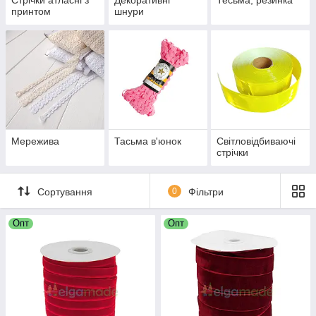
Стрічки атласні з
Декоративні
Тесьма, резинка
принтом
шнури
Мережива
Тасьма в'юнок
Світловідбиваючі
стрічки
Сортування
0
Фільтри
Опт
Опт