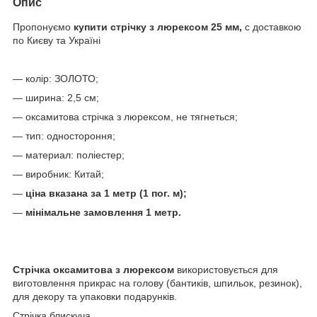
Опис
Пропонуємо
купити стрічку з люрексом 25 мм,
c доставкою
по Києву та Україні
— колір: ЗОЛОТО;
— ширина: 2,5 см;
— оксамитова стрічка з люрексом, не тягнеться;
— тип: одностороння;
— м
атериал:
поліестер
;
— виробник: Китай;
—
ціна вказана за 1 метр
(1 пог. м);
—
мінімальне замовлення 1 метр.
Стрічка оксамитова з люрексом
використовується для
виготовлення прикрас на голову (бантиків, шпильок, резинок),
для декору та упаковки подарунків.
Стрічка блискуча.