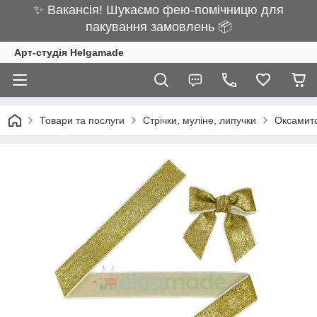
✨ Вакансія! Шукаємо фею-помічницю для
пакування замовлень 📦
Арт-студія Helgamade
Товари та послуги
Стрічки, муліне, липучки
Оксамито