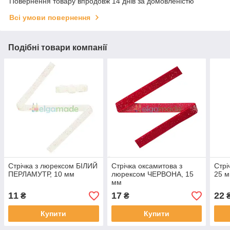
Повернення товару впродовж 14 днів за домовленістю
Всі умови повернення
Подібні товари компанії
Стрічка з люрексом БІЛИЙ
Стрічка оксамитова з
Стрі
ПЕРЛАМУТР, 10 мм
люрексом ЧЕРВОНА, 15
25 
мм
11
17
22
₴
₴
Купити
Купити