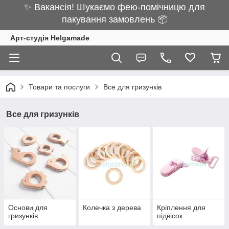
✨ Вакансія! Шукаємо фею-помічницю для
пакування замовлень 📦
Арт-студія Helgamade
Товари та послуги
Все для гризунків
Все для гризунків
Основи для
Колечка з дерева
Кріплення для
гризунків
підвісок