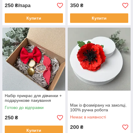
250
350
₴/пара
₴
Купити
Купити
Набір прикрас для дівчинки +
подарункове пакування
Мак із фоамірану на заколці,
Готово до відправки
100% ручна робота
250
Немає в наявності
₴
200
₴
Купити