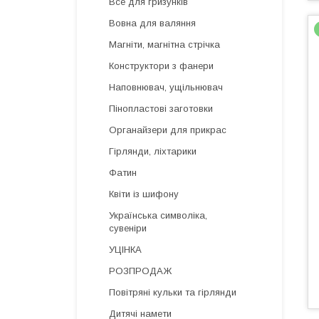
Все для гризунків
Вовна для валяння
Магніти, магнітна стрічка
Конструктори з фанери
Наповнювач, ущільнювач
Пінопластові заготовки
Органайзери для прикрас
Гірлянди, ліхтарики
Фатин
Квіти із шифону
Українська символіка,
сувеніри
УЦІНКА
РОЗПРОДАЖ
Повітряні кульки та гірлянди
Дитячі намети