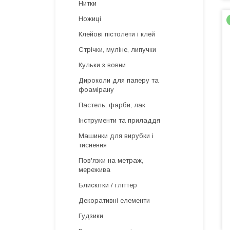
Нитки
Ножиці
Клейові пістолети і клей
Стрічки, муліне, липучки
Кульки з вовни
Дироколи для паперу та
фоамірану
Пастель, фарби, лак
Інструменти та приладдя
Машинки для вирубки і
тиснення
Пов'язки на метраж,
мережива
Блискітки / гліттер
Декоративні елементи
Гудзики