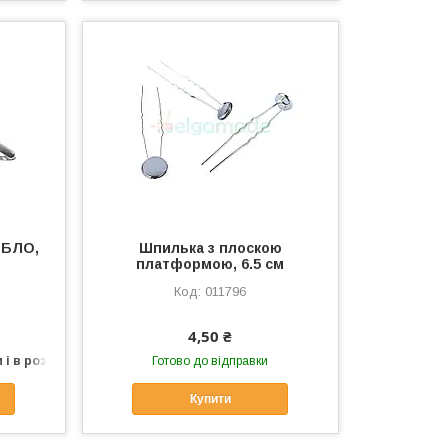
ІБЛО,
Шпилька з плоскою
платформою, 6.5 см
011796
4,50 ₴
 і в роздріб
Готово до відправки
Купити