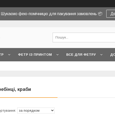
! Шукаємо фею-помічницю для пакування замовлень 📦
Де
e
ТР
ФЕТР ІЗ ПРИНТОМ
ВСЕ ДЛЯ ФЕТРУ
ДО
ребінці, краби