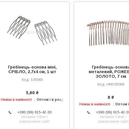
Гребінець-основа міні,
Гребінець-основ
СРІБЛО, 2.7х4 см, 1 шт
металевий, РОЖЕ
ЗОЛОТО, 7 см
105065
HM105066
5,80 ₴
8 ₴
Немає в наявності
Оптом і в роздріб
Немає в наявності
Оптом і
+380 (99) 615-42-30
+380 (99) 615-42-3
питання Viber /
питання Viber /
замовлення сайт
замовлення сайт