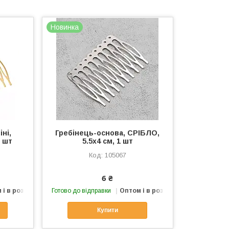
Новинка
ні,
Гребінець-основа, СРІБЛО,
1 шт
5.5х4 см, 1 шт
105067
6 ₴
 і в роздріб
Готово до відправки
Оптом і в роздріб
Купити