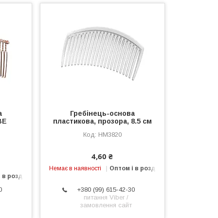
а
Гребінець-основа
ВЕ
пластикова, прозора, 8.5 см
HM3820
4,60 ₴
Немає в наявності
Оптом і в роздріб
 в роздріб
0
+380 (99) 615-42-30
питання Viber /
замовлення сайт