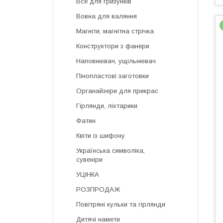
Все для гризунків
Вовна для валяння
Магніти, магнітна стрічка
Конструктори з фанери
Наповнювач, ущільнювач
Пінопластові заготовки
Органайзери для прикрас
Гірлянди, ліхтарики
Фатин
Квіти із шифону
Українська символіка,
сувеніри
УЦІНКА
РОЗПРОДАЖ
Повітряні кульки та гірлянди
Дитячі намети