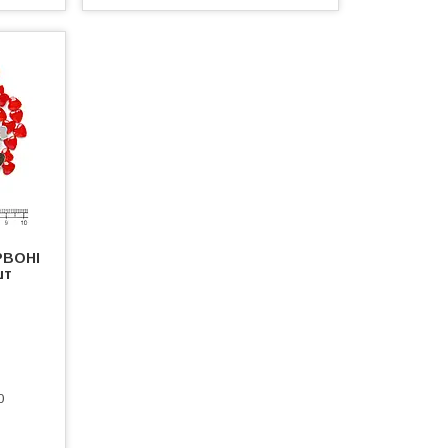
РВОНІ
шт
0