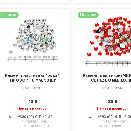
Новинка
Новинка
Камені пластикові "роса",
Камені пластикові ЧЕ
ПРОЗОРІ, 6 мм, 50 шт
СЕРЦЯ, 8 мм, 100 
KM285
KM244
18 ₴
23 ₴
Немає в наявності
Немає в наявності
+380 (99) 615-42-30
+380 (99) 615-42-3
питання Viber /
питання Viber /
замовлення сайт
замовлення сайт