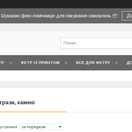
! Шукаємо фею-помічницю для пакування замовлень 📦
Де
e
ТР
ФЕТР ІЗ ПРИНТОМ
ВСЕ ДЛЯ ФЕТРУ
ДО
трази, камені