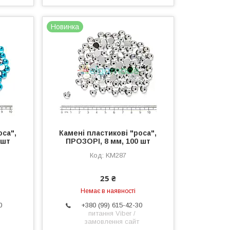
Новинка
оса",
Камені пластикові "роса",
 шт
ПРОЗОРІ, 8 мм, 100 шт
KM287
25 ₴
Немає в наявності
0
+380 (99) 615-42-30
питання Viber /
замовлення сайт