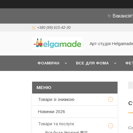
✨ Вакансія
+380 (99) 615-42-30
Арт-студія Helgamad
ФОАМІРАН
ВСЕ ДЛЯ ФОМА
ФЕ
Товари зі знижкою
С
Новинки 2026
Товари та послуги
Все буде Україна! 💙💛