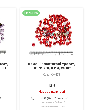
Новинка
оса",
Камені пластикові "роса",
0 шт
ЧЕРВОНІ, 8 мм, 50 шт
KM478
18 ₴
Немає в наявності
0
+380 (99) 615-42-30
питання Viber /
замовлення сайт