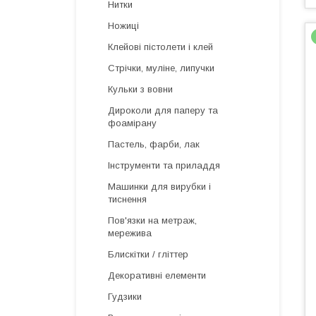
Нитки
Ножиці
Клейові пістолети і клей
Стрічки, муліне, липучки
Кульки з вовни
Дироколи для паперу та
фоамірану
Пастель, фарби, лак
Інструменти та приладдя
Машинки для вирубки і
тиснення
Пов'язки на метраж,
мережива
Блискітки / гліттер
Декоративні елементи
Гудзики