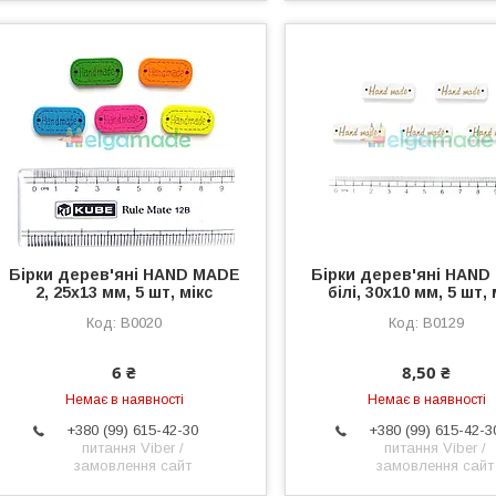
Бірки дерев'яні HAND MADE
Бірки дерев'яні HAN
2, 25х13 мм, 5 шт, мікс
білі, 30х10 мм, 5 шт, 
B0020
B0129
6 ₴
8,50 ₴
Немає в наявності
Немає в наявності
+380 (99) 615-42-30
+380 (99) 615-42-3
питання Viber /
питання Viber /
замовлення сайт
замовлення сайт