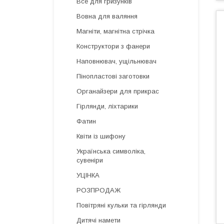
Все для гризунків
Вовна для валяння
Магніти, магнітна стрічка
Конструктори з фанери
Наповнювач, ущільнювач
Пінопластові заготовки
Органайзери для прикрас
Гірлянди, ліхтарики
Фатин
Квіти із шифону
Українська символіка,
сувеніри
УЦІНКА
РОЗПРОДАЖ
Повітряні кульки та гірлянди
Дитячі намети