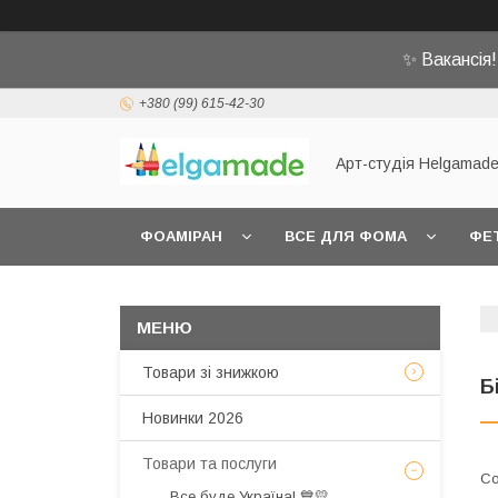
✨ Вакансія
+380 (99) 615-42-30
Арт-студія Helgamad
ФОАМІРАН
ВСЕ ДЛЯ ФОМА
ФЕ
Товари зі знижкою
Б
Новинки 2026
Товари та послуги
Все буде Україна! 💙💛