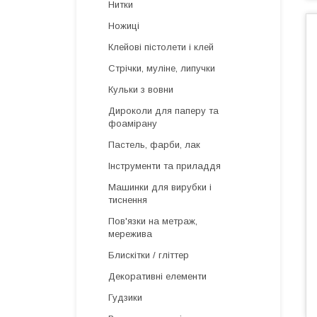
Нитки
Ножиці
Клейові пістолети і клей
Стрічки, муліне, липучки
Кульки з вовни
Дироколи для паперу та
фоамірану
Пастель, фарби, лак
Інструменти та приладдя
Машинки для вирубки і
тиснення
Пов'язки на метраж,
мережива
Блискітки / гліттер
Декоративні елементи
Гудзики