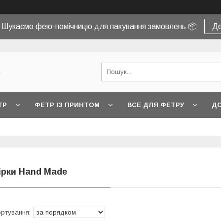
! Шукаємо фею-помічницю для пакування замовлень 📦
Де
e
ТР
ФЕТР ІЗ ПРИНТОМ
ВСЕ ДЛЯ ФЕТРУ
ДО
ірки Hand Made