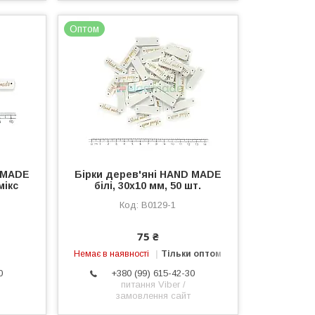
Оптом
D MADE
Бірки дерев'яні HAND MADE
мікс
білі, 30х10 мм, 50 шт.
B0129-1
75 ₴
Немає в наявності
Тільки оптом
0
+380 (99) 615-42-30
питання Viber /
замовлення сайт