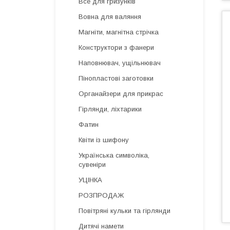
Все для гризунків
Вовна для валяння
Магніти, магнітна стрічка
Конструктори з фанери
Наповнювач, ущільнювач
Пінопластові заготовки
Органайзери для прикрас
Гірлянди, ліхтарики
Фатин
Квіти із шифону
Українська символіка,
сувеніри
УЦІНКА
РОЗПРОДАЖ
Повітряні кульки та гірлянди
Дитячі намети