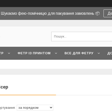
! Шукаємо фею-помічницю для пакування замовлень 📦
Де
e
ТР
ФЕТР ІЗ ПРИНТОМ
ВСЕ ДЛЯ ФЕТРУ
ДО
ісер