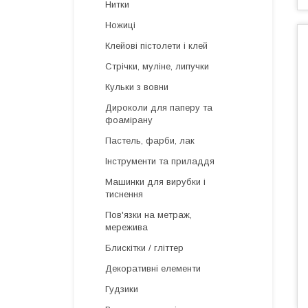
Нитки
Ножиці
Клейові пістолети і клей
Стрічки, муліне, липучки
Кульки з вовни
Дироколи для паперу та
фоамірану
Пастель, фарби, лак
Інструменти та приладдя
Машинки для вирубки і
тиснення
Пов'язки на метраж,
мережива
Блискітки / гліттер
Декоративні елементи
Гудзики