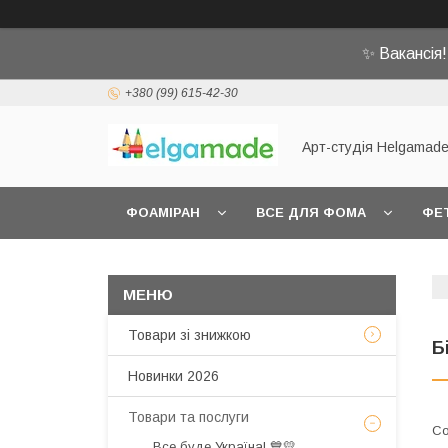
✨ Вакансія
+380 (99) 615-42-30
Арт-студія Helgamad
ФОАМІРАН
ВСЕ ДЛЯ ФОМА
ФЕ
Товари зі знижкою
Б
Новинки 2026
Товари та послуги
Все буде Україна! 💙💛