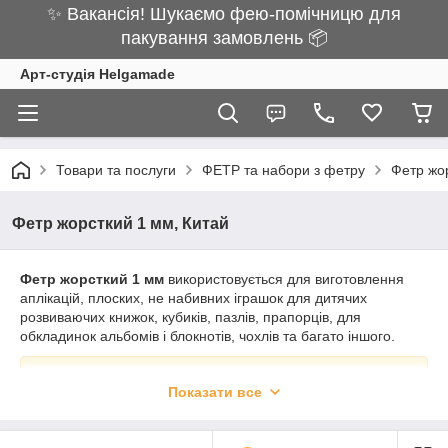
✨ Вакансія! Шукаємо фею-помічницю для
пакування замовлень 📦
Арт-студія Helgamade
Товари та послуги
ФЕТР та набори з фетру
Фетр жо
Фетр жорсткий 1 мм, Китай
Фетр жорсткий 1 мм
використовується для виготовлення
аплікацій, плоских, не набивних іграшок для дитячих
розвиваючих книжок, кубиків, пазлів, прапорців, для
обкладинок альбомів і блокнотів, чохлів та багато іншого.
фетр ЕКОНОМ класу
Показати все
на окремих аркушах можуть бути присутніми заломи
та пом'ятості