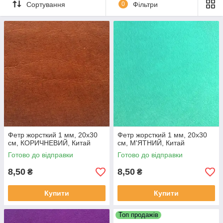
Сортування
0
Фільтри
можлива неоднорідна текстура/товщина в межах
одного аркуша
листи різного кольору можуть мати різну щільність
Також на метраж —
Фетр жорсткий 1 мм на метраж, Китай
Читати про це фетре —
Детальніше
Фетр жорсткий 1 мм, 20x30
Фетр жорсткий 1 мм, 20x30
см, КОРИЧНЕВИЙ, Китай
см, М'ЯТНИЙ, Китай
Готово до відправки
Готово до відправки
8,50
8,50
₴
₴
Купити
Купити
Топ продажів