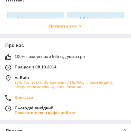
Приклади виробів з
Пропозиції по
цього фетру
поліпшенню розділу
Показати все
Характеристики фетру
Про нас
Якість:
Економ, низька
4 з
100% позитивних з 565 відгуків за рік
Ціна:
Низька ціна
10 
Працює з 08.10.2014
м. Київ
Недорогий фетр для початківців, дитячої
вул. Урлівська, 30 (магазину НЕМАЄ, тільки видача
Ціна
/ Якість:
творчості, для проби, для дрібних
7 з
інтернет-замовлень), Київ, Україна
елементів, де не потрібно відмінної якості
Контакти
Палітра
Широка, 25+ кольорів
7 з
кольорів:
Сьогодні вихідний
Показати весь графік роботи
зім'ятість, заломи
нерівний край
Про нас
Можливі