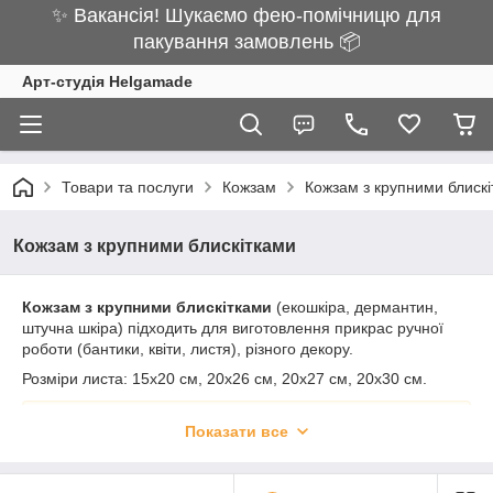
✨ Вакансія! Шукаємо фею-помічницю для
пакування замовлень 📦
Арт-студія Helgamade
Товари та послуги
Кожзам
Кожзам з крупними блиск
Кожзам з крупними блискітками
Кожзам з крупними блискітками
(екошкіра, дермантин,
штучна шкіра) підходить для виготовлення прикрас ручної
роботи (бантики, квіти, листя), різного декору.
Розміри листа: 15х20 см, 20х26 см, 20х27 см, 20х30 см.
Наша компанія є
прямим постачальником
кожзама з
Показати все
крупними блискітками в Україну.