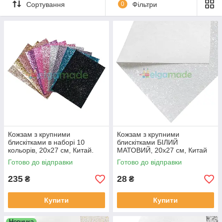
Сортування
0
Фільтри
Кожзам з крупними блискітками купити
оптом та в роздріб
При оптовому заказі кольори можуть бути
будь-якими
,
знижка розраховується від загальної кількості листів
від
10
до
19
від
1
до
9
шт
від
20
листів
шт
ціна за 1 лист
28 грн
24 грн
22 грн
20*27 см
Кожзам з крупними
Кожзам з крупними
Знижка
роздрібна ціна
~14
%
~21
%
блискітками в наборі 10
блискітками БІЛИЙ
кольорів, 20х27 см, Китай.
МАТОВИЙ, 20х27 см, Китай
Готово до відправки
Готово до відправки
Важливо!
Оптова знижка проставляється вручну при
235
28
₴
₴
виставленні рахунку.
Купити
Купити
Новинка