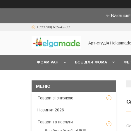
✨ Вакансія
+380 (99) 615-42-30
Арт-студія Helgamad
ФОАМІРАН
ВСЕ ДЛЯ ФОМА
ФЕ
Товари зі знижкою
С
Новинки 2026
Товари та послуги
Все буде Україна! 💙💛