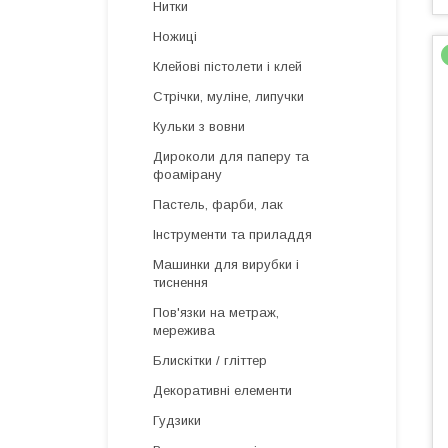
Нитки
Ножиці
Клейові пістолети і клей
Стрічки, муліне, липучки
Кульки з вовни
Дироколи для паперу та
фоамірану
Пастель, фарби, лак
Інструменти та приладдя
Машинки для вирубки і
тиснення
Пов'язки на метраж,
мережива
Блискітки / гліттер
Декоративні елементи
Гудзики