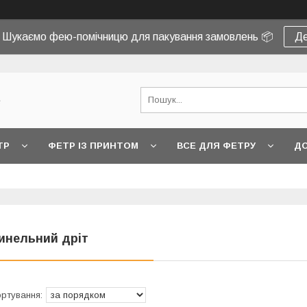
! Шукаємо фею-помічницю для пакування замовлень 📦
Де
e
ТР
ФЕТР ІЗ ПРИНТОМ
ВСЕ ДЛЯ ФЕТРУ
ДО
инельний дріт