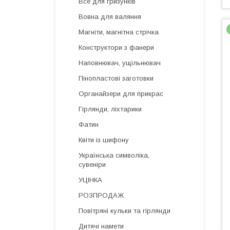
Все для гризунків
Вовна для валяння
Магніти, магнітна стрічка
Конструктори з фанери
Наповнювач, ущільнювач
Пінопластові заготовки
Органайзери для прикрас
Гірлянди, ліхтарики
Фатин
Квіти із шифону
Українська символіка,
сувеніри
УЦІНКА
РОЗПРОДАЖ
Повітряні кульки та гірлянди
Дитячі намети