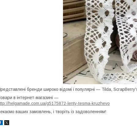
редставлені бренди широко відомі і популярні — Tilda, ScrapBerry'
овари в інтернет-магазині —
ttp://helgamade.com.ua/g5175872-lenty-tesma-kruzhevo
екаємо ваших замовлень, і творіть із задоволенням!