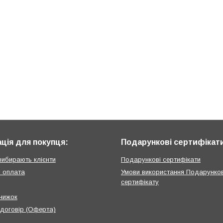
ція для покупця:
Подарункові сертифікат
вибирають клієнти
Подарункові сертифікати
і оплата
Умови використання Подарунко
сертифікату
нижок
 договір (Оферта)