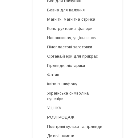
Все для гризунків
Вовна для валяння
Магніти, магнітна стрічка
Конструктори з фанери
Наповнювач, ущільнювач
Пінопластові заготовки
Органайзери для прикрас
Гірлянди, ліхтарики
Фатин
Квіти із шифону
Українська символіка,
сувеніри
УЦІНКА
РОЗПРОДАЖ
Повітряні кульки та гірлянди
Дитячі намети