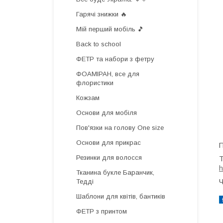
Гарячі знижки 🔥
Мій перший мобіль 🎵
Back to school
ФЕТР та набори з фетру
ФОАМІРАН, все для
флористики
Кожзам
Основи для мобіля
Пов'язки на голову One size
Основи для прикрас
П
Резинки для волосся
Т
h
Тканина букле Баранчик,
Тедді
Ч
Шаблони для квітів, бантиків
ФЕТР з принтом