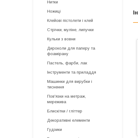
Нитки
Ножиці
І
Клейові пістолети і клей
Стрічки, муліне, липучки
Кульки з вовни
Дироколи для паперу та
фоамірану
Пастель, фарби, лак
Інструменти та приладдя
Машинки для вирубки і
тиснення
Пов'язки на метраж,
мережива
Блискітки / гліттер
Декоративні елементи
Гудзики