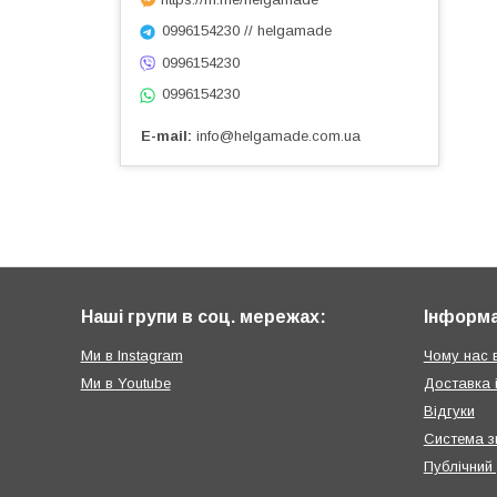
0996154230 // helgamade
0996154230
0996154230
E-mail
info@helgamade.com.ua
Наші групи в соц. мережах:
Інформа
Ми в Instagram
Чому нас 
Ми в Youtube
Доставка 
Відгуки
Система з
Публічний