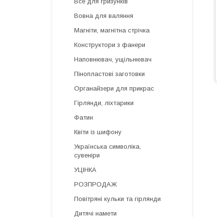
Все для гризунків
Вовна для валяння
Магніти, магнітна стрічка
Конструктори з фанери
Наповнювач, ущільнювач
Пінопластові заготовки
Органайзери для прикрас
Гірлянди, ліхтарики
Фатин
Квіти із шифону
Українська символіка,
сувеніри
УЦІНКА
РОЗПРОДАЖ
Повітряні кульки та гірлянди
Дитячі намети