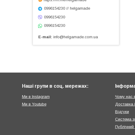
0996154230 // helgamade
0996154230
0996154230
E-mail
info@helgamade.com.ua
Наші групи в соц. мережах:
Інформа
Ми в Instagram
Чому нас 
Ми в Youtube
Доставка 
Відгуки
Система з
Публічний