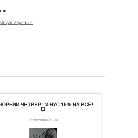
тів.
stovye-zagotovki
 ЧОРНИЙ ЧЕТВЕР: МІНУС 15% НА ВСЕ!
💥
28 листопада 24