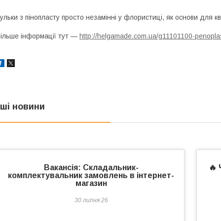
ульки з пінопласту просто незамінні у флористиці, як основи для кві
ільше інформації тут —
http://helgamade.com.ua/g11101100-penopla
нші новини
Вакансія: Складальник-
🔥
комплектувальник замовлень в інтернет-
магазин
30 липня 26