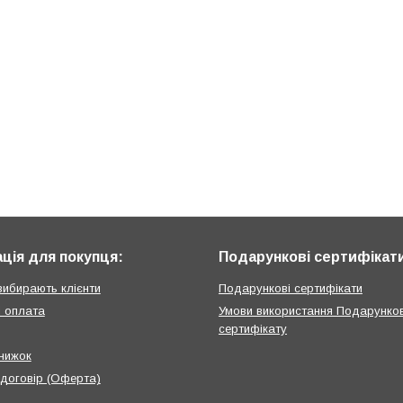
ція для покупця:
Подарункові сертифікат
вибирають клієнти
Подарункові сертифікати
і оплата
Умови використання Подарунко
сертифікату
нижок
 договір (Оферта)