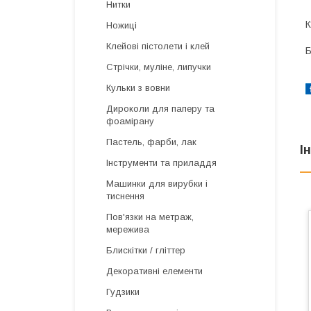
Нитки
К
Ножиці
Клейові пістолети і клей
Б
Стрічки, муліне, липучки
Кульки з вовни
Дироколи для паперу та
фоамірану
Пастель, фарби, лак
І
Інструменти та приладдя
Машинки для вирубки і
тиснення
Пов'язки на метраж,
мережива
Блискітки / гліттер
Декоративні елементи
Гудзики