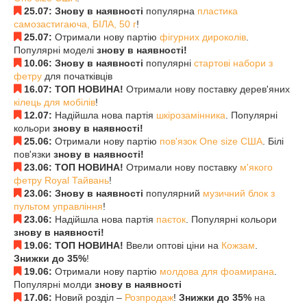
25.07: Знову в наявності
популярна
пластика
самозастигаюча, БІЛА, 50 г
!
25.07:
Отримали нову партію
фігурних дироколів
.
Популярні моделі
знову в наявності!
10.06: Знову в наявності
популярні
стартові набори з
фетру
для початківців
16.07: ТОП НОВИНА!
Отримали нову поставку дерев'яних
кілець для мобілів
!
12.07:
Надійшла нова партія
шкірозамінника
. Популярні
кольори
знову в наявності!
25.06:
Отримали нову партію
пов'язок One size США
. Білі
пов'язки
знову в наявності!
23.06: ТОП НОВИНА!
Отримали нову поставку
м'якого
фетру Royal Тайвань
!
23.06: Знову в наявності
популярний
музичний блок з
пультом управління
!
23.06:
Надійшла нова партія
паєток
. Популярні кольори
знову в наявності!
19.06: ТОП НОВИНА!
Ввели оптові ціни на
Кожзам
.
Знижки до 35%
!
19.06:
Отримали нову партію
молдова для фоамирана
.
Популярні молди
знову в наявності
17.06:
Новий розділ –
Розпродаж
!
Знижки до 35%
на