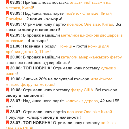
03.09:
Прийшла нова поставка
еластичної тасьми на
метраж, Китай
!
03.09:
Надійшла нова партія
пов'язок One size, Китай
Преміум
–
2 нових кольори!
03.09:
Отримали нову партію
пов'язок One size, Китай
. Всі
кольори
знову в наявності!
02.09:
В продаж надійшли
метелики шифонові двошарові зі
стразами
– 4 кольори!
21.08: Новинка
в розділі
Ножиці
– гострі
ножиці для
дрібних деталей, 11 см
!
20.08:
В продаж надійшли
каталоги американського фетру
з повною палітрою від виробника!
20.08: ТОП НОВИНА!
Отримали нову поставку
кульок з
вовни
!
19.08: Знижка 20%
на популярні кольори
китайського
м'якого фетру на метраж
!
19.08:
Отримали нову поставку
фетру США
. Всі кольори
знову в наявності!
28.07:
Надійшла нова партія
колечок з дерева
, 42 мм і 55
мм!
28.07:
Отримали нову партію
пов'язок One size Китай
.
Популярні кольори
знову в наявності!
28.07: ТОП НОВИНА!
Отримали нову поставку
пов'язок
One size США
!