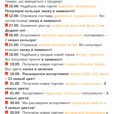
товари, що виводяться з продажу!
16.06:
Надійшла нова партія
зефірного фоамирана
.
Популярні кольори знову в наявності!
12.06:
Отримали поставку
дерев'яних гудзиків на опт
. Всі
оптові позиції
знову в наявності
27.05:
Зниження ціни на
китайський жорсткий фетр 2 мм
.
Додано опт
26.05:
Асортимент
матового шкірозамінника
поповнився –
2
нових кольори
!
21.05:
Отримали
кожзам матовий, Китай
. Всі популярні
кольори
знову в наявності
19.05:
Надійшов у продаж новий тираж
фетру з принтом
.
Всі популярні принти
в наявності
19.05:
Получили новую партию
повязок One size, Китай
.
Все цвета
снова в наличии
18.05: Расширился ассортимент
фетра США, 102 цвета
–
21 новый цвет
!
01.05:
Получили новую партию
тесьмы с помпонами
–
2
новых цвета
!
01.05:
Ассортимент
бархатных помпоном
пополнился –
3
новых цвета
!
30.04:
Мы расширили ассортимент
шариков из шерсти
–
9 новых цветов!
30.04:
Получили новую партию
молдов для фоамирана
и