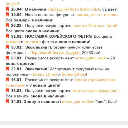
флока
!
16.04: В наличии
образцы мягкого фетр США
, 81 цвет!
15.04:
Новая поставка фигурных
ножниц зиг-заг и волна
.
Все размеры
в наличии
!
26.02:
Получили новую партию
повязок One size, Китай
.
Все цвета
снова в наличии
!
31.01: ПОСТАВКА КОРЕЙСКОГО ФЕТРА!
Все цвета
мягкого
и
жесткого
фетра
снова в наличии
!
30.01: Эксклюзив!
В ограниченном количестве
фоамиран –
Черничный йогурт (пудра)
, 20х30 см!
23.01:
Расширился ассортимент
ниток для шитья
–
28
новых цветов
!
22.01: Эксклюзив!
Ассортимент фигурных ножниц
пополнился –
Волна 10 мм
и
Волна 18 мм
!
16.01:
Расширился ассортимент
замши стрейчевой на
трикотаже
–
3 новый цвета
!
16.01:
Получили новую партию
магнитов для рукоделия
.
Все магниты
снова в наличии
!
14.01: Знову в наявності
нитка для мобіля
"ірис", біла!