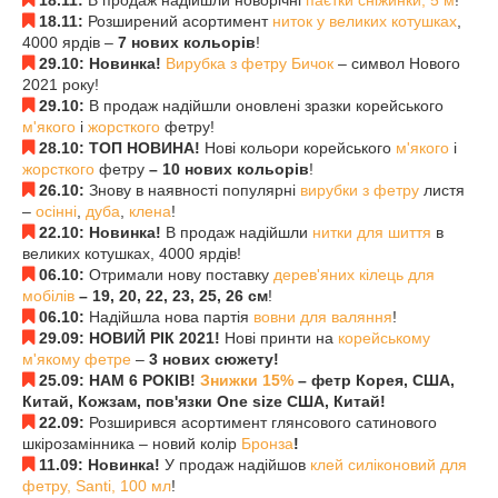
18.11:
Розширений асортимент
ниток у великих котушках
,
4000 ярдів –
7 нових кольорів
!
29.10: Новинка!
Вирубка з фетру Бичок
– символ Нового
2021 року!
29.10:
В продаж надійшли оновлені зразки корейського
м'якого
і
жорсткого
фетру!
28.10: ТОП НОВИНА!
Нові кольори корейського
м'якого
і
жорсткого
фетру
– 10 нових кольорів
!
26.10:
Знову в наявності популярні
вирубки з фетру
листя
–
осінні
,
дуба
,
клена
!
22.10: Новинка!
В продаж надійшли
нитки для шиття
в
великих котушках, 4000 ярдів!
06.10:
Отримали нову поставку
дерев'яних кілець для
мобілів
– 19, 20, 22, 23, 25, 26 см
!
06.10:
Надійшла нова партія
вовни для валяння
!
29.09: НОВИЙ РІК 2021!
Нові принти на
корейському
м'якому фетре
–
3 нових сюжету!
25.09:
НАМ 6 РОКІВ!
Знижки 15%
– фетр Корея, США,
Китай, Кожзам, пов'язки One size США, Китай!
22.09:
Розширився асортимент глянсового сатинового
шкірозамінника – новий колір
Бронза
!
11.09: Новинка!
У продаж надійшов
клей силіконовий для
фетру, Santi, 100 мл
!