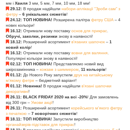
мм і
Хвиля
3 мм, 5 мм, 7 мм, 10 мм, 18 мм!
29.12:
В продаж надійшли
набори-аплікації "Зроби сам" з
фетру
–
6 унікальних сюжетів
!
24.12: ТОП НОВИНА!
Розширена палітра
фетру США
– 4
нових кольори!
16.12:
Отримали нову поставку
основ для прикрас
.
Обручі, заколки, резинки
знову в наявності!
18.12:
Розширений асортимент
в'язаних шапочок
–
1
новий колір
!
16.12:
Отримали нову поставку
вовни для валяння
.
Популярні кольори знову в наявності!
02.12: ТОП НОВИНА!
Представляємо новий вид
шкірозамінника –
кожзам з шиммером
,
11 кольорів
!
01.12:
До Нового Року запустили
друк на китайському
м'якому фетре
– бюджетний варіант!
01.12: Новинка!
В продаж надійшли
в'язані шапочки
декоративні
!
26.11: BLACK FRIDAY 2020 на всі -20%
! Для замовлень
від 300 грн –
Умови акції
!
26.11:
Розширений асортимент
корейського м'якого фетру
з печаткою
–
7 новорічних сюжетів
!
18.11: ТОП НОВИНА!
Запустили виробництво
органайзерів-підставок для прикрас
!
18.11:
В продаж надійшли новорічні
паєтки сніжинки, 5 м
!