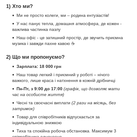
1) Хто ми?
Ми не просто колеги, ми – родина ентузіастів!
У нас панує тепла, домашня атмосфера, де кожен -
важлива частинка пазлу
Наш офіс - це затишний простір, де звучить приємна
музика і завжди пахне кавою ☕
2) Що ми пропонуємо?
Зарплата: 18 000 грн
Наш товар легкий і приємний у роботі – нічого
важкого, лише краса і натхнення в кожній дрібничці
Пн-Пт, з 9:00 до 17:00
(графік, що дозволяє мати
час на особисте життя)
Чесні та своєчасні виплати
(2 рази на місяць, без
затримок)
Товар для співробітників відпускається за
індивідуальною знижкою
Тиха та спокійна робоча обстановка. Максимум 3
співробітника одночасно