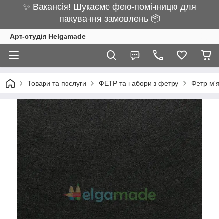
✨ Вакансія! Шукаємо фею-помічницю для
пакування замовлень 📦
Арт-студія Helgamade
Товари та послуги
ФЕТР та набори з фетру
Фетр м'