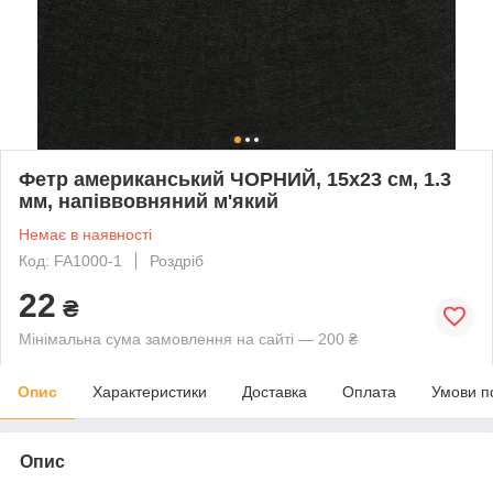
Фетр американський ЧОРНИЙ, 15x23 см, 1.3
мм, напіввовняний м'який
Немає в наявності
Код: FA1000-1
Роздріб
22
₴
Мінімальна сума замовлення на сайті — 200 ₴
Опис
Характеристики
Доставка
Оплата
Умови п
Опис