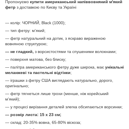
Пропонуємо
купити американський напіввовняний м'який
фетр
з доставкою по Києву та Україні
— колір: ЧОРНИЙ, Black (1000);
— тип фетру: м'який;
— фетр натуральний на дотик, з яскраво вираженою
вовняною структурою;
— не гладкий,
з ворсистостями та спушеними волокнами;
— поверхня матова, без блиску;
— палітра американського фетру дуже широка, має
унікальні
меланжеві та пастельні відтінки
;
— іграшки з фетру США виглядають натурально, дорого,
оригінально;
— фетр тягнеться лише трохи (менше, ніж корейський
м'який);
— у процесі вирізання деталей злегка обсипаються ворсинки;
— розмір листа: 15 х 23 см;
— склад: 20-35% вовна, 65-80% віскоза;