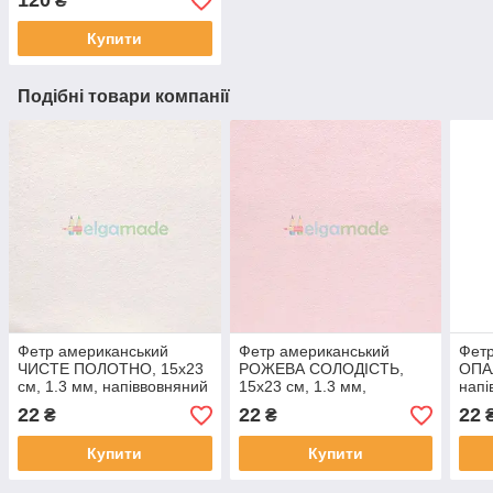
120
₴
Купити
Подібні товари компанії
Фетр американський
Фетр американський
Фетр
ЧИСТЕ ПОЛОТНО, 15x23
РОЖЕВА СОЛОДІСТЬ,
ОПАЛ
см, 1.3 мм, напіввовняний
15x23 см, 1.3 мм,
напі
м'який
напіввовняний м'який
22
22
22
₴
₴
Купити
Купити