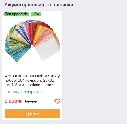
Акційні пропозиції та новинки
Топ продажів
–2%
Фетр американський м’який у
наборі 164 кольори, 23х31
см, 1.3 мм, напіввовняний
Готово до відправки
5 630
₴
5 740 ₴
Купити