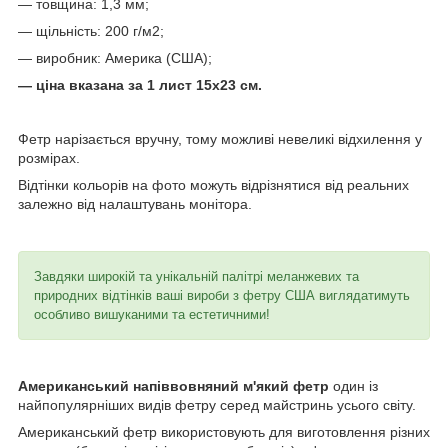
— товщина: 1,3 мм;
— щільність: 200 г/м2;
— виробник: Америка (США);
— ціна вказана за 1 лист 15х23 см.
Фетр нарізається вручну, тому можливі невеликі відхилення у
розмірах.
Відтінки кольорів на фото можуть відрізнятися від реальних
залежно від налаштувань монітора.
Завдяки широкій та унікальній палітрі меланжевих та
природних відтінків ваші вироби з фетру США виглядатимуть
особливо вишуканими та естетичними!
Американський напіввовняний м'який фетр
один із
найпопулярніших видів фетру серед майстринь усього світу.
Американський фетр використовують для виготовлення різних