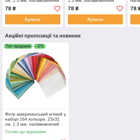
см, 1.3 мм, напіввовняний
1.3 мм, напіввовняний
напі
м'який
м'який
78
78
78
₴
₴
Купити
Купити
Акційні пропозиції та новинки
Топ продажів
–2%
Фетр американський м’який у
наборі 164 кольори, 23х31
см, 1.3 мм, напіввовняний
Готово до відправки