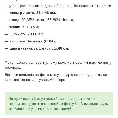
— у процесі вирізання деталей злегка обсипаються ворсинки;
— розмір листа: 31 х 46 см;
— склад: 20-35% вовна, 65-80% віскоза;
— товщина: 1,3 мм;
— щільність: 200 г/м2;
— виробник: Америка (США);
— ціна вказана за 1 лист 31х46 см.
Фетр нарізається вручну, тому можливі невеликі відхилення у
розмірах.
Відтінки кольорів на фото можуть відрізнятися від реальних
залежно від налаштувань монітора.
Завдяки широкій та унікальній палітрі меланжевих та
природних відтінків ваші вироби з фетру США виглядатимуть
особливо вишуканими та естетичними!