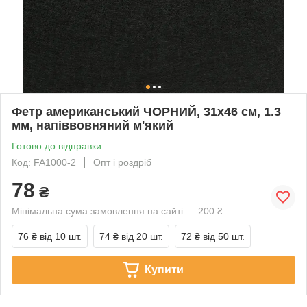
Фетр американський ЧОРНИЙ, 31x46 см, 1.3
мм, напіввовняний м'який
Готово до відправки
Код: FA1000-2
Опт і роздріб
78
₴
Мінімальна сума замовлення на сайті — 200 ₴
76 ₴
від 10 шт.
74 ₴
від 20 шт.
72 ₴
від 50 шт.
Купити