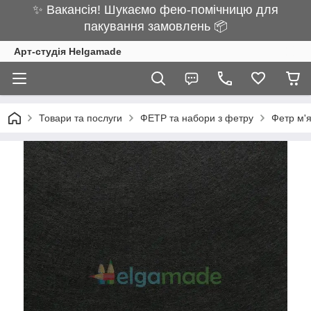
✨ Вакансія! Шукаємо фею-помічницю для
пакування замовлень 📦
Арт-студія Helgamade
Товари та послуги
ФЕТР та набори з фетру
Фетр м'