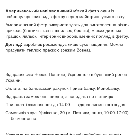
Американський напіввовняний м'який фетр
один із
найпопулярніших видів фетру серед майстринь усього світу.
Американський фетр використовують для виготовлення різних
прикрас (бантиків, квітів, шпильок, брошів), м'яких дитячих
іграшок, ляльок, інтер'єрних виробів, іменних гірлянд із фетру.
Догляд:
виробник рекомендує лише сухе чищення. Можна
прасувати теплою праскою (режим Вовна).
Відправляємо Новою Поштою, Укрпоштою в будь-який регіон
України.
Оплата: на банківський рахунок Приватбанку, Монобанку.
Відправка замовлень: щодня, з понеділка по п'ятницю.
При оплаті замовлення до 14:00 — відправляємо того ж дня.
Самовивіз з вул. Урлівська, 30 (м. Позняки, пн-пт, 10:00-17:00)
— безкоштовно.
Чекаємо на ваші замовлення!
Не відкладайте на потім,