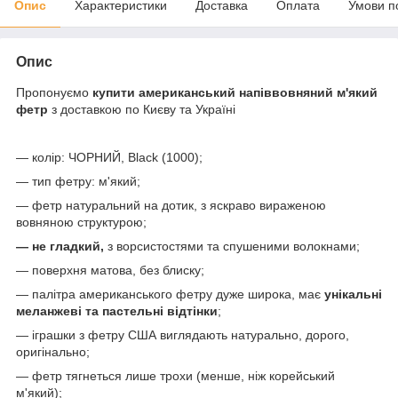
Опис
Характеристики
Доставка
Оплата
Умови п
Опис
Пропонуємо
купити американський напіввовняний м'який
фетр
з доставкою по Києву та Україні
— колір: ЧОРНИЙ, Black (1000);
— тип фетру: м'який;
— фетр натуральний на дотик, з яскраво вираженою
вовняною структурою;
— не гладкий,
з ворсистостями та спушеними волокнами;
— поверхня матова, без блиску;
— палітра американського фетру дуже широка, має
унікальні
меланжеві та пастельні відтінки
;
— іграшки з фетру США виглядають натурально, дорого,
оригінально;
— фетр тягнеться лише трохи (менше, ніж корейський
м'який);