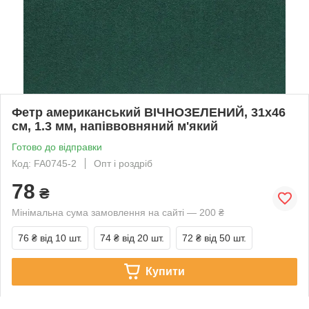
Фетр американський ВІЧНОЗЕЛЕНИЙ, 31x46
см, 1.3 мм, напіввовняний м'який
Готово до відправки
Код: FA0745-2
Опт і роздріб
78
₴
Мінімальна сума замовлення на сайті — 200 ₴
76 ₴
від 10 шт.
74 ₴
від 20 шт.
72 ₴
від 50 шт.
Купити