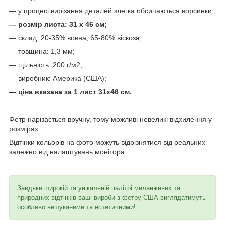
— у процесі вирізання деталей злегка обсипаються ворсинки;
— розмір листа: 31 х 46 см;
— склад: 20-35% вовна, 65-80% віскоза;
— товщина: 1,3 мм;
— щільність: 200 г/м2;
— виробник: Америка (США);
— ціна вказана за 1 лист 31х46 см.
Фетр нарізається вручну, тому можливі невеликі відхилення у
розмірах.
Відтінки кольорів на фото можуть відрізнятися від реальних
залежно від налаштувань монітора.
Завдяки широкій та унікальній палітрі меланжевих та
природних відтінків ваші вироби з фетру США виглядатимуть
особливо вишуканими та естетичними!