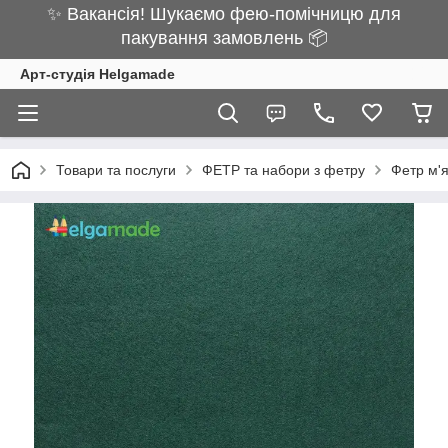
✨ Вакансія! Шукаємо фею-помічницю для
пакування замовлень 📦
Арт-студія Helgamade
Товари та послуги
ФЕТР та набори з фетру
Фетр м'