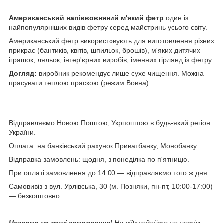
Американський напіввовняний м'який фетр
один із
найпопулярніших видів фетру серед майстринь усього світу.
Американський фетр використовують для виготовлення різних
прикрас (бантиків, квітів, шпильок, брошів), м'яких дитячих
іграшок, ляльок, інтер'єрних виробів, іменних гірлянд із фетру.
Догляд:
виробник рекомендує лише сухе чищення. Можна
прасувати теплою праскою (режим Вовна).
Відправляємо Новою Поштою, Укрпоштою в будь-який регіон
України.
Оплата: на банківський рахунок Приватбанку, Монобанку.
Відправка замовлень: щодня, з понеділка по п'ятницю.
При оплаті замовлення до 14:00 — відправляємо того ж дня.
Самовивіз з вул. Урлівська, 30 (м. Позняки, пн-пт, 10:00-17:00)
— безкоштовно.
Чекаємо на ваші замовлення!
Не відкладайте на потім,