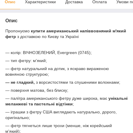
Опис
Характеристики
Доставка
Оплата
Умови п
Опис
Пропонуємо
купити американський напіввовняний м'який
фетр
з доставкою по Києву та Україні
— колір: ВІЧНОЗЕЛЕНИЙ, Evergreen (0745);
— тип фетру: м'який;
— фетр натуральний на дотик, з яскраво вираженою
вовняною структурою;
— не гладкий,
з ворсистостями та спушеними волокнами;
— поверхня матова, без блиску;
— палітра американського фетру дуже широка, має
унікальні
меланжеві та пастельні відтінки
;
— іграшки з фетру США виглядають натурально, дорого,
оригінально;
— фетр тягнеться лише трохи (менше, ніж корейський
м'який);