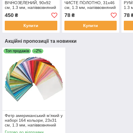
ВІЧНОЗЕЛЕНИЙ, 90x92
ЧИСТЕ ПОЛОТНО, 31x46
РУМ'
см, 1.3 мм, напіввовняний
см, 1.3 мм, напіввовняний
1.3 
м'який
м'який
м'як
450
78
78
₴
₴
Купити
Купити
Акційні пропозиції та новинки
Топ продажів
–2%
Фетр американський м’який у
наборі 164 кольори, 23х31
см, 1.3 мм, напіввовняний
Готово до відправки