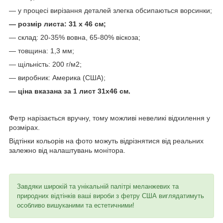
— у процесі вирізання деталей злегка обсипаються ворсинки;
— розмір листа: 31 х 46 см;
— склад: 20-35% вовна, 65-80% віскоза;
— товщина: 1,3 мм;
— щільність: 200 г/м2;
— виробник: Америка (США);
— ціна вказана за 1 лист 31х46 см.
Фетр нарізається вручну, тому можливі невеликі відхилення у
розмірах.
Відтінки кольорів на фото можуть відрізнятися від реальних
залежно від налаштувань монітора.
Завдяки широкій та унікальній палітрі меланжевих та
природних відтінків ваші вироби з фетру США виглядатимуть
особливо вишуканими та естетичними!