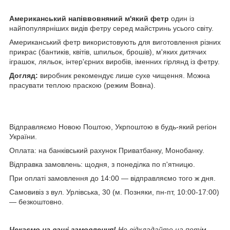
Американський напіввовняний м'який фетр
один із
найпопулярніших видів фетру серед майстринь усього світу.
Американський фетр використовують для виготовлення різних
прикрас (бантиків, квітів, шпильок, брошів), м'яких дитячих
іграшок, ляльок, інтер'єрних виробів, іменних гірлянд із фетру.
Догляд:
виробник рекомендує лише сухе чищення. Можна
прасувати теплою праскою (режим Вовна).
Відправляємо Новою Поштою, Укрпоштою в будь-який регіон
України.
Оплата: на банківський рахунок Приватбанку, Монобанку.
Відправка замовлень: щодня, з понеділка по п'ятницю.
При оплаті замовлення до 14:00 — відправляємо того ж дня.
Самовивіз з вул. Урлівська, 30 (м. Позняки, пн-пт, 10:00-17:00)
— безкоштовно.
Чекаємо на ваші замовлення!
Не відкладайте на потім,