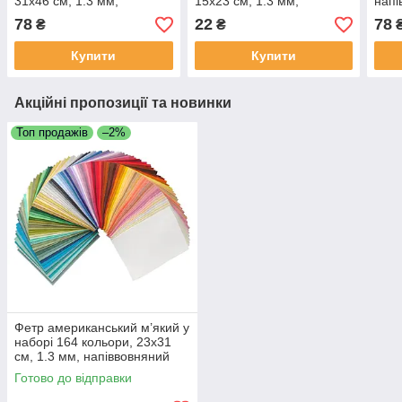
31x46 см, 1.3 мм,
15x23 см, 1.3 мм,
напі
напіввовняний м'який
напіввовняний м'який
78
22
78
₴
₴
Купити
Купити
Акційні пропозиції та новинки
Топ продажів
–2%
Фетр американський м’який у
наборі 164 кольори, 23х31
см, 1.3 мм, напіввовняний
Готово до відправки