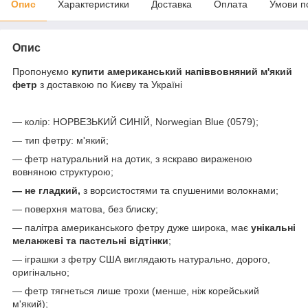
Опис
Характеристики
Доставка
Оплата
Умови п
Опис
Пропонуємо
купити американський напіввовняний м'який
фетр
з доставкою по Києву та Україні
— колір: НОРВЕЗЬКИЙ СИНІЙ, Norwegian Blue (0579);
— тип фетру: м'який;
— фетр натуральний на дотик, з яскраво вираженою
вовняною структурою;
— не гладкий,
з ворсистостями та спушеними волокнами;
— поверхня матова, без блиску;
— палітра американського фетру дуже широка, має
унікальні
меланжеві та пастельні відтінки
;
— іграшки з фетру США виглядають натурально, дорого,
оригінально;
— фетр тягнеться лише трохи (менше, ніж корейський
м'який);