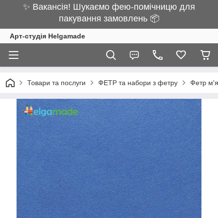
✨ Вакансія! Шукаємо фею-помічницю для
пакування замовлень 📦
Арт-студія Helgamade
Товари та послуги
ФЕТР та набори з фетру
Фетр м'