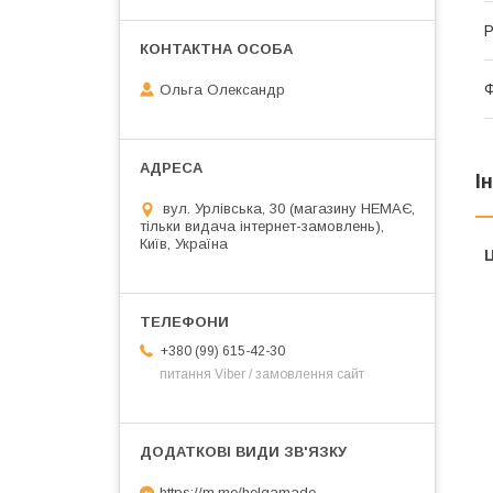
Р
Ольга Олександр
І
вул. Урлівська, 30 (магазину НЕМАЄ,
тільки видача інтернет-замовлень),
Київ, Україна
Ц
+380 (99) 615-42-30
питання Viber / замовлення сайт
https://m.me/helgamade