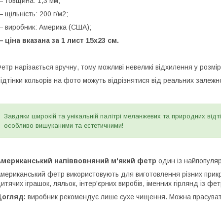
 товщина: 1,3 мм;
 щільність: 200 г/м2;
 виробник: Америка (США);
 ціна вказана за 1 лист 15х23 см.
етр нарізається вручну, тому можливі невеликі відхилення у розмір
ідтінки кольорів на фото можуть відрізнятися від реальних залежн
Завдяки широкій та унікальній палітрі меланжевих та природних від
особливо вишуканими та естетичними!
Американський напіввовняний м'який фетр
один із найпопуляр
мериканський фетр використовують для виготовлення різних прикрас 
итячих іграшок, ляльок, інтер'єрних виробів, іменних гірлянд із фет
Догляд:
виробник рекомендує лише сухе чищення. Можна прасуват