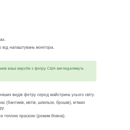
ах.
о від налаштувань монітора.
тінків ваші вироби з фетру США виглядатимуть
ніших видів фетру серед майстринь усього світу.
(бантиків, квітів, шпильок, брошів), м'яких
ру.
и теплою праскою (режим Вовна).