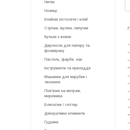
Нитки
Ножиці
Клейові пістолети і клей
Стрічки, муліне, липучки
Кульки з вовни
—
Дироколи для паперу та
фоамірану
—
Пастель, фарби, лак
—
—
Інструменти та приладдя
—
Машинки для вирубки і
тиснення
—
Пов'язки на метраж,
—
мережива
—
Блискітки / гліттер
—
Декоративні елементи
—
Гудзики
—