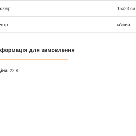
озмір
15х23 см
Фетр
м'який
нформація для замовлення
іна:
22 ₴