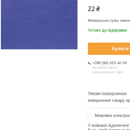
22 ₴
Мінімальна сума замов
Готово до відправки
Купити
+380 (99) 615-42-30
питання Viber /
замовлення сайт
повернення товару п
У компанії підключені
будь-який товар не п