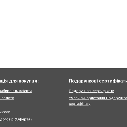
ція для покупця:
Подарункові сертифікат
вибирають клієнти
Подарункові сертифікати
і оплата
Умови використання Подарунко
сертифікату
нижок
 договір (Оферта)