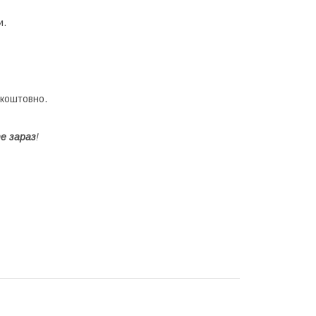
и.
зкоштовно.
е зараз
!