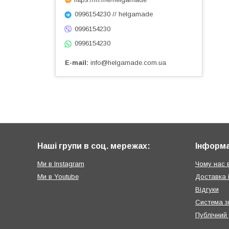
0996154230 // helgamade
0996154230
0996154230
E-mail
info@helgamade.com.ua
Наші групи в соц. мережах:
Інформа
Ми в Instagram
Чому нас 
Ми в Youtube
Доставка 
Відгуки
Система з
Публічний