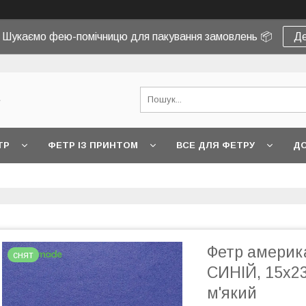
! Шукаємо фею-помічницю для пакування замовлень 📦
Де
e
ТР
ФЕТР ІЗ ПРИНТОМ
ВСЕ ДЛЯ ФЕТРУ
ДО
Фетр амери
снят
СИНІЙ, 15x23
м'який