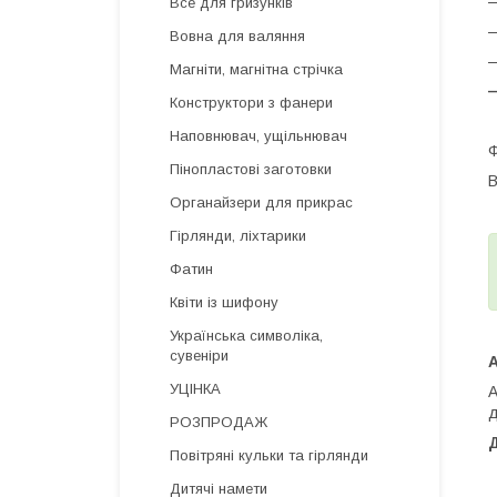
—
Все для гризунків
—
Вовна для валяння
—
Магніти, магнітна стрічка
—
Конструктори з фанери
Наповнювач, ущільнювач
Ф
Пінопластові заготовки
В
Органайзери для прикрас
Гірлянди, ліхтарики
Фатин
Квіти із шифону
Українська символіка,
сувеніри
УЦІНКА
А
д
РОЗПРОДАЖ
Повітряні кульки та гірлянди
Дитячі намети