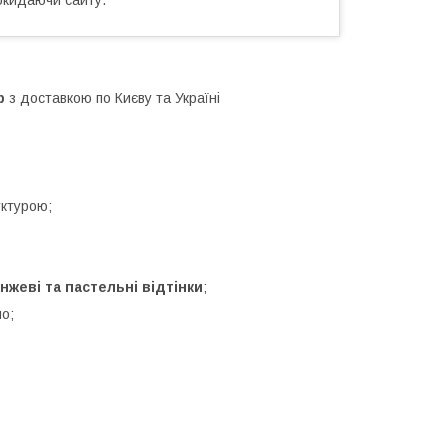
р
з доставкою по Києву та Україні
уктурою;
нжеві та пастельні відтінки
;
о;