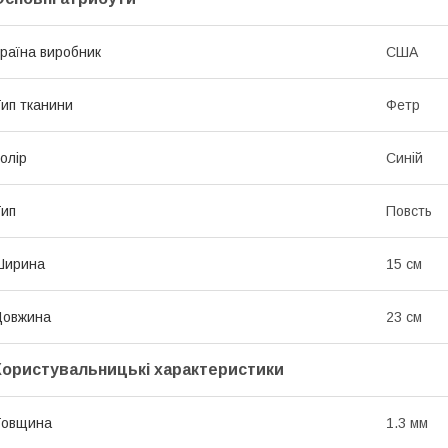
раїна виробник
США
ип тканини
Фетр
олір
Синій
ип
Повсть
Ширина
15 см
Довжина
23 см
Користувальницькі характеристики
Товщина
1.3 мм