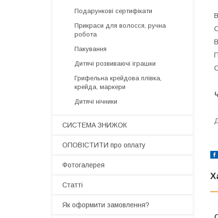
Подарункові сертифікати
В
Прикраси для волосся, ручна
О
робота
В
Пакування
П
Дитячі розвиваючі іграшки
С
Грифельна крейдова плівка,
крейда, маркери
Ч
Дитячі нічники
Д
СИСТЕМА ЗНИЖОК
ОПОВІСТИТИ про оплату
Фотогалерея
Х
Статті
Як оформити замовлення?