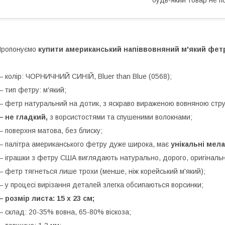
Пропонуємо
купити американський напіввовняний м'який фет
 колір: ЧОРНИЧНИЙ СИНІЙ, Bluer than Blue (0568);
 тип фетру: м'який;
 фетр натуральний на дотик, з яскраво вираженою вовняною стр
 не гладкий,
з ворсистостями та спушеними волокнами;
 поверхня матова, без блиску;
 палітра американського фетру дуже широка, має
унікальні мела
 іграшки з фетру США виглядають натурально, дорого, оригінальн
 фетр тягнеться лише трохи (менше, ніж корейський м'який);
 у процесі вирізання деталей злегка обсипаються ворсинки;
 розмір листа: 15 х 23 см;
 склад: 20-35% вовна, 65-80% віскоза;