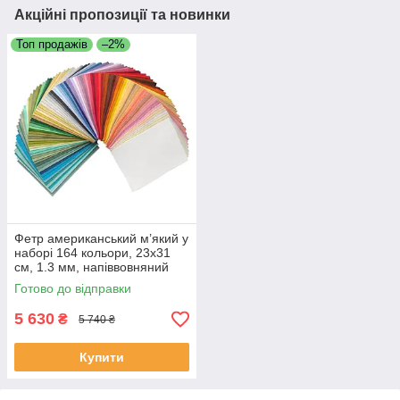
Акційні пропозиції та новинки
Топ продажів
–2%
Фетр американський м’який у
наборі 164 кольори, 23х31
см, 1.3 мм, напіввовняний
Готово до відправки
5 630
₴
5 740 ₴
Купити