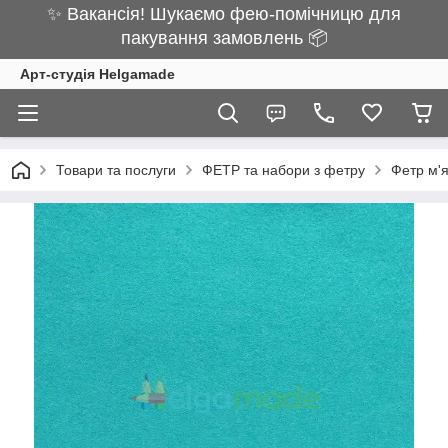
✨ Вакансія! Шукаємо фею-помічницю для
пакування замовлень 📦
Арт-студія Helgamade
Товари та послуги
ФЕТР та набори з фетру
Фетр м'