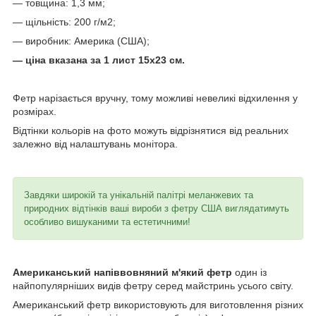
— товщина: 1,3 мм;
— щільність: 200 г/м2;
— виробник: Америка (США);
— ціна вказана за 1 лист 15х23 см.
Фетр нарізається вручну, тому можливі невеликі відхилення у
розмірах.
Відтінки кольорів на фото можуть відрізнятися від реальних
залежно від налаштувань монітора.
Завдяки широкій та унікальній палітрі меланжевих та
природних відтінків ваші вироби з фетру США виглядатимуть
особливо вишуканими та естетичними!
Американський напіввовняний м'який фетр
один із
найпопулярніших видів фетру серед майстринь усього світу.
Американський фетр використовують для виготовлення різних