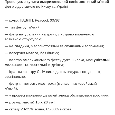
Пропонуємо
купити американський напіввовняний м'який
фетр
з доставкою по Києву та Україні
— колір: ПАВЛІН, Peacock (0536);
— тип фетру: м'який;
— фетр натуральний на дотик, з яскраво вираженою
вовняною структурою;
— не гладкий,
з ворсистостями та спушеними волокнами;
— поверхня матова, без блиску;
— палітра американського фетру дуже широка, має
унікальні
меланжеві та пастельні відтінки
;
— іграшки з фетру США виглядають натурально, дорого,
оригінально;
— фетр тягнеться лише трохи (менше, ніж корейський
м'який);
— у процесі вирізання деталей злегка обсипаються ворсинки;
— розмір листа: 15 х 23 см;
— склад: 20-35% вовна, 65-80% віскоза;