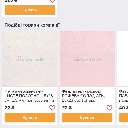
120
₴
Купити
Подібні товари компанії
Фетр американський
Фетр американський
Фетр
ЧИСТЕ ПОЛОТНО, 15x23
РОЖЕВА СОЛОДІСТЬ,
ПАВЛ
см, 1.3 мм, напіввовняний
15x23 см, 1.3 мм,
напі
м'який
напіввовняний м'який
22
22
40
₴
₴
Купити
Купити