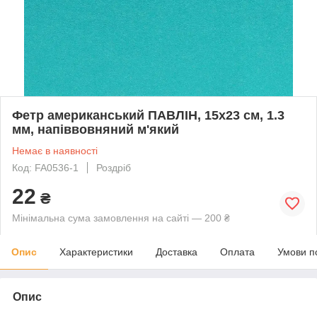
Фетр американський ПАВЛІН, 15x23 см, 1.3
мм, напіввовняний м'який
Немає в наявності
Код: FA0536-1
Роздріб
22
₴
Мінімальна сума замовлення на сайті — 200 ₴
Опис
Характеристики
Доставка
Оплата
Умови п
Опис