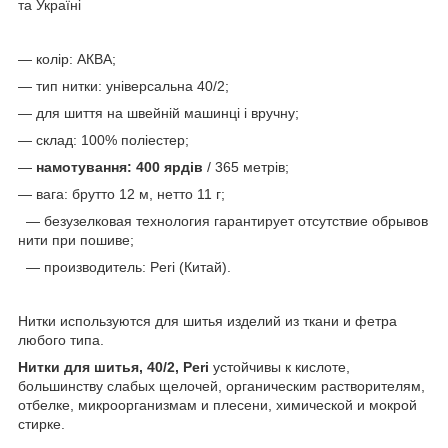
та Україні
— колір: АКВА;
— тип нитки: універсальна 40/2;
— для шиття на швейній машинці і вручну;
— склад: 100% поліестер;
—
намотування: 400 ярдів
/ 365 метрів;
— вага: брутто 12 м, нетто 11 г;
— безузелковая технология гарантирует отсутствие обрывов
нити при пошиве;
— производитель: Peri (Китай).
Нитки используются для шитья изделий из ткани и фетра
любого типа.
Нитки для шитья, 40/2, Peri
устойчивы к кислоте,
большинству слабых щелочей, органическим растворителям,
отбелке, микроорганизмам и плесени, химической и мокрой
стирке.