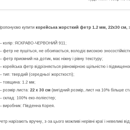
ропонуємо купити
корейська жорсткий фетр 1.2 мм, 22х30 см,
з
 колір: ЯСКРАВО-ЧЕРВОНИЙ 911;
 фетр не пушіться, не обсипається, володіє високою зносостійкістю
 фетр приємний на дотик, має ніжну і рівну текстуру;
 корейська фетр відрізняється рівномірною щільністю і підвищено
 тип: твердий (середньої жорсткості);
 товщина: 1.2 мм;
 розмір листа:
22 х 30 см
(вигідний розмір, лист на 10% більше ст
 склад: 100% еко-поліестер;
 виробник: Південна Корея.
етр нарізають вручну, з-за цього можливі нерівні краї і невеликі ві