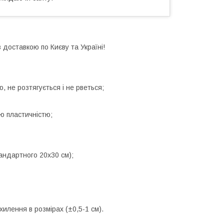
 доставкою по Києву та Україні!
, не розтягується і не рветься;
ю пластичністю;
андартного 20х30 см);
дхилення в розмірах (
±0,5-1 см)
.