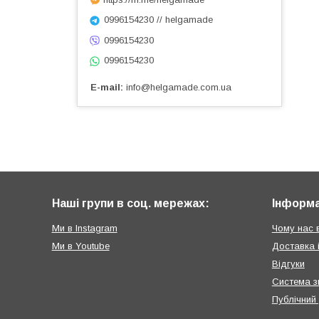
0996154230 // helgamade
0996154230
0996154230
E-mail
info@helgamade.com.ua
Наші групи в соц. мережах:
Інформа
Ми в Instagram
Чому нас 
Ми в Youtube
Доставка 
Відгуки
Система з
Публічний