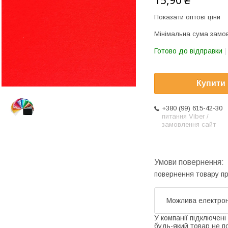
15,90 ₴
Показати оптові ціни
Мінімальна сума замов
Готово до відправки
Купити
+380 (99) 615-42-30
питання Viber /
замовлення сайт
повернення товару п
У компанії підключені
будь-який товар не п