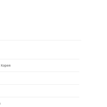
 Корея
й