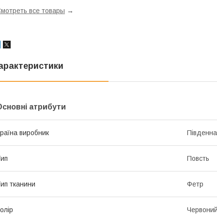
мотреть все товары
→
арактеристики
Основні атрибути
раїна виробник
Південна
ип
Повсть
ип тканини
Фетр
олір
Червони