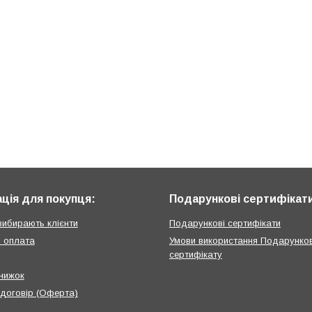
ція для покупця:
Подарункові сертифікат
вибирають клієнти
Подарункові сертифікати
і оплата
Умови використання Подарунко
сертифікату
нижок
 договір (Оферта)