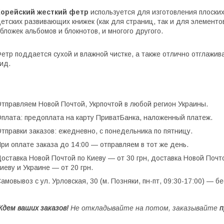
Корейский жесткий фетр
используется для изготовления плоских
етских развивающих книжек (как для страниц, так и для элементов)
бложек альбомов и блокнотов, и многого другого.
етр поддается сухой и влажной чистке, а также отлично отглажи
ид.
тправляем Новой Почтой, Укрпочтой в любой регион Украины.
плата: предоплата на карту ПриватБанка, наложенный платеж.
тправки заказов: ежедневно, с понедельника по пятницу.
ри оплате заказа до 14:00 — отправляем в тот же день.
оставка Новой Почтой по Киеву — от 30 грн, доставка Новой Почто
иеву и Украине — от 20 грн.
амовывоз с ул. Урловская, 30 (м. Позняки, пн-пт, 09:30-17:00) — б
дем ваших заказов!
Не откладывайте на потом, заказывайте
п