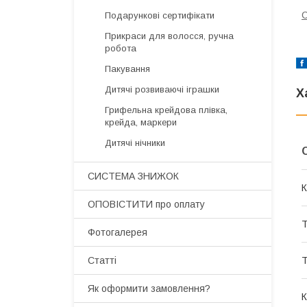
С
Подарункові сертифікати
Прикраси для волосся, ручна
робота
Пакування
Дитячі розвиваючі іграшки
Х
Грифельна крейдова плівка,
крейда, маркери
Дитячі нічники
СИСТЕМА ЗНИЖОК
К
ОПОВІСТИТИ про оплату
Т
Фотогалерея
Т
Статті
Як оформити замовлення?
К