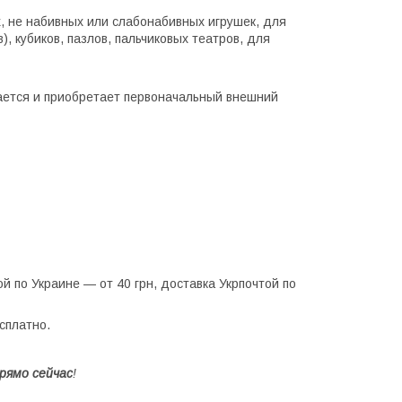
, не набивных или слабонабивных игрушек, для
, кубиков, пазлов, пальчиковых театров, для
вается и приобретает первоначальный внешний
й по Украине — от 40 грн, доставка Укрпочтой по
есплатно.
рямо сейчас
!