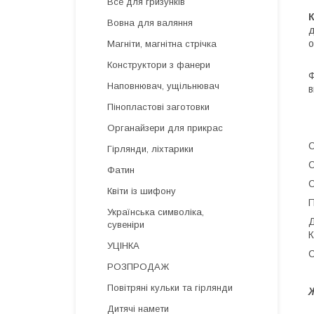
Все для гризунків
Вовна для валяння
д
о
Магніти, магнітна стрічка
Конструктори з фанери
Ф
Наповнювач, ущільнювач
в
Пінопластові заготовки
Органайзери для прикрас
О
Гірлянди, ліхтарики
О
Фатин
О
Квіти із шифону
П
Українська символіка,
Д
сувеніри
К
УЦІНКА
С
РОЗПРОДАЖ
Повітряні кульки та гірлянди
Ж
Дитячі намети