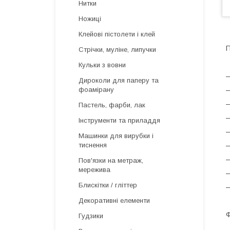
Нитки
Ножиці
Клейові пістолети і клей
П
Стрічки, муліне, липучки
Кульки з вовни
—
Дироколи для паперу та
—
фоамірану
—
Пастель, фарби, лак
—
Інструменти та приладдя
—
Машинки для вирубки і
—
тиснення
—
Пов'язки на метраж,
мережива
—
Блискітки / гліттер
—
Декоративні елементи
Ф
Гудзики