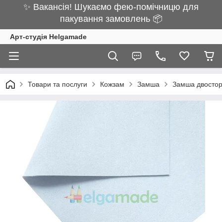
✨ Вакансія! Шукаємо фею-помічницю для
пакування замовлень 📦
Арт-студія Helgamade
Товари та послуги
Кожзам
Замша
Замша двосто