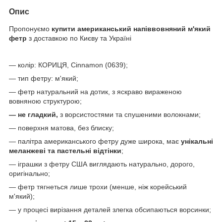
Опис
Пропонуємо
купити американський напіввовняний м'який
фетр
з доставкою по Києву та Україні
— колір: КОРИЦЯ, Cinnamon (0639);
— тип фетру: м'який;
— фетр натуральний на дотик, з яскраво вираженою
вовняною структурою;
— не гладкий,
з ворсистостями та спушеними волокнами;
— поверхня матова, без блиску;
— палітра американського фетру дуже широка, має
унікальні
меланжеві та пастельні відтінки
;
— іграшки з фетру США виглядають натурально, дорого,
оригінально;
— фетр тягнеться лише трохи (менше, ніж корейський
м'який);
— у процесі вирізання деталей злегка обсипаються ворсинки;