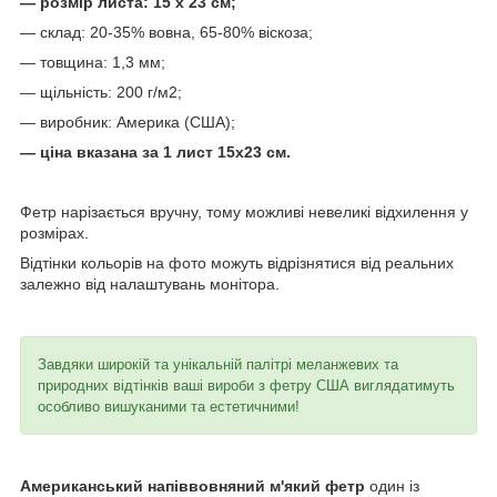
— розмір листа: 15 х 23 см;
— склад: 20-35% вовна, 65-80% віскоза;
— товщина: 1,3 мм;
— щільність: 200 г/м2;
— виробник: Америка (США);
— ціна вказана за 1 лист 15х23 см.
Фетр нарізається вручну, тому можливі невеликі відхилення у
розмірах.
Відтінки кольорів на фото можуть відрізнятися від реальних
залежно від налаштувань монітора.
Завдяки широкій та унікальній палітрі меланжевих та
природних відтінків ваші вироби з фетру США виглядатимуть
особливо вишуканими та естетичними!
Американський напіввовняний м'який фетр
один із