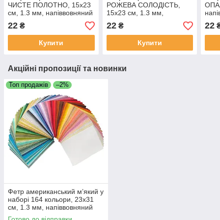
ЧИСТЕ ПОЛОТНО, 15x23
РОЖЕВА СОЛОДІСТЬ,
ОПАЛ
см, 1.3 мм, напіввовняний
15x23 см, 1.3 мм,
напі
м'який
напіввовняний м'який
22
22
22
₴
₴
Купити
Купити
Акційні пропозиції та новинки
Топ продажів
–2%
Фетр американський м’який у
наборі 164 кольори, 23х31
см, 1.3 мм, напіввовняний
Готово до відправки