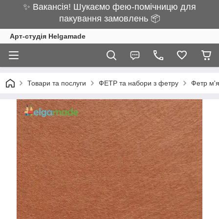
✨ Вакансія! Шукаємо фею-помічницю для
пакування замовлень 📦
Арт-студія Helgamade
Товари та послуги
ФЕТР та набори з фетру
Фетр м'