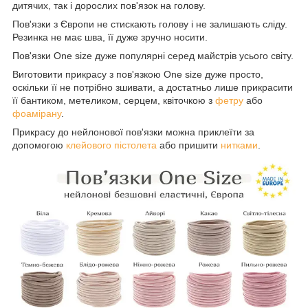
дитячих, так і дорослих пов'язок на голову.
Пов'язки з Європи не стискають голову і не залишають сліду.
Резинка не має шва, її дуже зручно носити.
Пов'язки One size дуже популярні серед майстрів усього світу.
Виготовити прикрасу з пов'язкою One size дуже просто,
оскільки її не потрібно зшивати, а достатньо лише прикрасити
її бантиком, метеликом, серцем, квіточкою з
фетру
або
фоамірану
.
Прикрасу до нейлонової пов'язки можна приклеїти за
допомогою
клейового пістолета
або пришити
нитками
.