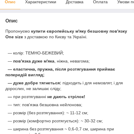
Опис
Характеристики
Доставка
Оплата
Умови п
Опис
Пропонуємо
купити європейську м'яку безшовну пов'язку
One size
з доставкою по Києву та Україні.
— колір: ТЕМНО-БЕЖЕВИЙ;
—
пов'язка дуже м'яка
, ніжна, невагома;
— еластична, пружна, після розтягування приймає
попередій вигляд;
— дуже добре тягнеться:
підходить і для немовлят, і для
дорослих, не залишає сліду;
—
при розтягуванні
не дають стрілок!
— тип: пов'язка безшовна нейлонова;
— розмір (без розтягування): ~ 11-12 см;
— розмір (комфортно розтягується): ~ 30-32 см;
— ширина без розтягування ~ 0,6-0,7 см, ширина при