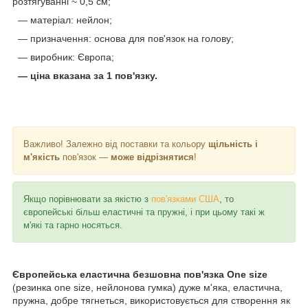
розтягуванні ~ 0,5 см;
— м
атеріал: нейлон;
— п
ризначення: основа для пов'язок на голову;
— в
иробник: Європа;
— ціна вказана за 1 пов'язку.
Важливо! Залежно від поставки та кольору
щільність і
м'якість
пов'язок —
може відрізнятися
!
Якщо порівнювати за якістю з
пов'язками США
, то
європейські більш еластичні та пружні, і при цьому такі ж
м'які та гарно носяться.
Європейська еластична безшовна пов'язка One size
(резинка one size, нейлонова гумка) дуже м'яка, еластична,
пружна, добре тягнеться, використовується для створення як