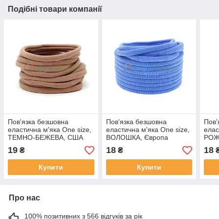
Подібні товари компанії
Пов'язка безшовна
Пов'язка безшовна
Пов'
еластична м'яка One size,
еластична м'яка One size,
елас
ТЕМНО-БЕЖЕВА, США
ВОЛОШКА, Європа
РОЖ
CharleyCharles
19
18
18
₴
₴
Купити
Купити
Про нас
100% позитивних з 566 відгуків за рік