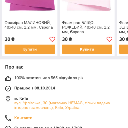
Фоаміран МАЛИНОВИЙ,
Фоаміран БЛІДО-
Фоа
48x48 см, 1.2 мм, Європа
РОЖЕВИЙ, 48x48 см, 1.2
ЗЕЛЕ
мм, Європа
мм,
30
30
30
₴
₴
Купити
Купити
Про нас
100% позитивних з 565 відгуків за рік
Працює з 08.10.2014
м. Київ
вул. Урлівська, 30 (магазину НЕМАЄ, тільки видача
інтернет-замовлень), Київ, Україна
Контакти