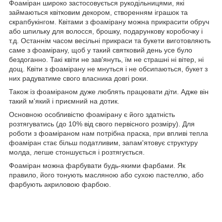
Фоаміран широко застосовується рукодільницями, які
займаються квітковим декором, створенням іграшок та
скрапбукінгом. Квітами з фоамірану можна прикрасити обруч
або шпильку для волосся, брошку, подарункову коробочку і
т.д. Останнім часом весільні прикраси та букети виготовляють
саме з фоамірану, щоб у такий святковий день усе було
бездоганно. Такі квіти не зав'януть, їм не страшні ні вітер, ні
дощ. Квіти з фоамірану не мнуться і не обсипаються, букет з
них радуватиме свого власника довгі роки.
Також із фоаміраном дуже люблять працювати діти. Адже він
такий м'який і приємний на дотик.
Основною особливістю фоамірану є його здатність
розтягуватись (до 10% від свого первісного розміру). Для
роботи з фоаміраном нам потрібна праска, при впливі тепла
фоаміран стає більш податливим, запам'ятовує структуру
молда, легше стоншується і розтягується.
Фоаміран можна фарбувати будь-якими фарбами. Як
правило, його тонують масляною або сухою пастеллю, або
фарбують акриловою фарбою.