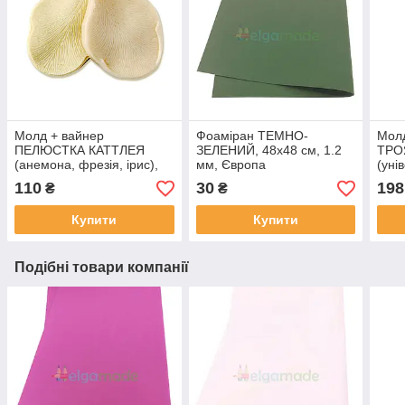
Молд + вайнер
Фоаміран ТЕМНО-
Мол
ПЕЛЮСТКА КАТТЛЕЯ
ЗЕЛЕНИЙ, 48x48 см, 1.2
ТРО
(анемона, фрезія, ірис),
мм, Європа
(уні
6.5х5 см
см
110
30
198
₴
₴
Купити
Купити
Подібні товари компанії