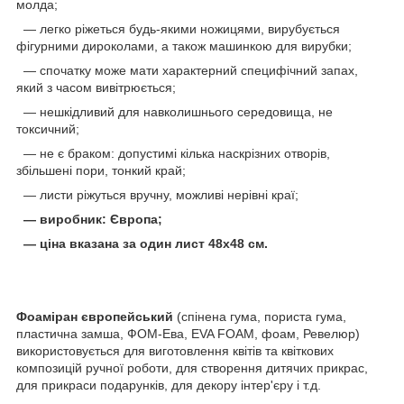
молда;
— легко ріжеться будь-якими ножицями, вирубується
фігурними дироколами, а також машинкою для вирубки;
— спочатку може мати характерний специфічний запах,
який з часом вивітрюється;
— нешкідливий для навколишнього середовища, не
токсичний;
— не є браком: допустимі кілька наскрізних отворів,
збільшені пори, тонкий край;
— листи ріжуться вручну, можливі нерівні краї;
— виробник: Європа;
— ціна вказана за один лист 48х48 см.
Фоаміран європейський
(спінена гума, пориста гума,
пластична замша, ФОМ-Ева, EVA FOAM, фоам, Ревелюр)
використовується для виготовлення квітів та квіткових
композицій ручної роботи, для створення дитячих прикрас,
для прикраси подарунків, для декору інтер'єру і т.д.