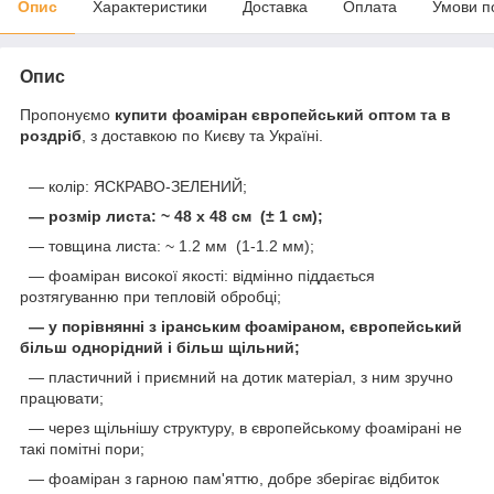
Опис
Характеристики
Доставка
Оплата
Умови п
Опис
Пропонуємо
купити фоаміран європейський оптом та в
роздріб
, з доставкою по Києву та Україні.
— колір: ЯСКРАВО-ЗЕЛЕНИЙ;
— розмір листа: ~ 48 х 48 см (± 1 см);
— товщина листа: ~ 1.2 мм (1-1.2 мм);
— фоаміран високої якості: відмінно піддається
розтягуванню при тепловій обробці;
— у порівнянні з іранським фоаміраном, європейський
більш однорідний і більш щільний;
— пластичний і приємний на дотик матеріал, з ним зручно
працювати;
— через щільнішу структуру, в європейському фоамірані не
такі помітні пори;
— фоаміран з гарною пам'яттю, добре зберігає відбиток