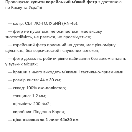
Пропонуємо
купити корейський м'який фетр
з доставкою
по Києву та Україні
— колір: СВІТЛО-ГОЛУБИЙ (RN-45);
— фетр не пушиться, не осипається, має високу
зносостійкість, не рветься, не просвічується;
— корейський фетр приємний на дотик, має рівномірну
щільність, без ворсистостей і спушених волокон;
— фетр дозволяє робити рівне набивання без заломів навіть
у вузьких місцях;
— іграшки з нього виходять м'якими і тактильно-приємними;
— розмір листа: 44 х 30 см;
— склад: 100% еко-поліестер;
— товщина: 1,2 мм;
— щільність: 200 г/м2;
— виробник: Південна Корея;
— ціна вказана за 1 лист 44х30 см.