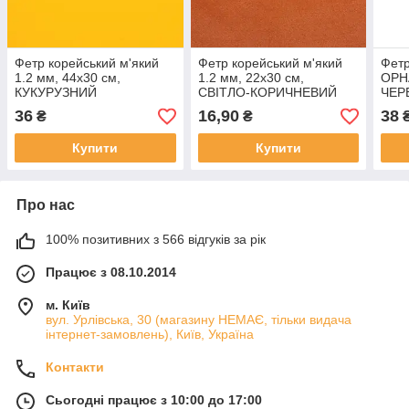
Фетр корейський м'який
Фетр корейський м'який
Фетр
1.2 мм, 44x30 см,
1.2 мм, 22x30 см,
ОРН
КУКУРУЗНИЙ
СВІТЛО-КОРИЧНЕВИЙ
ЧЕР
коре
36
16,90
38
₴
₴
Купити
Купити
Про нас
100% позитивних з 566 відгуків за рік
Працює з 08.10.2014
м. Київ
вул. Урлівська, 30 (магазину НЕМАЄ, тільки видача
інтернет-замовлень), Київ, Україна
Контакти
Сьогодні працює з 10:00 до 17:00