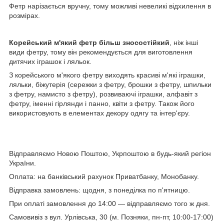
Фетр нарізається вручну, тому можливі невеликі відхилення в
розмірах.
Корейський м'який фетр більш зносостійкий
, ніж інші
види фетру, тому він рекомендується для виготовлення
дитячих іграшок і ляльок.
З корейського м'якого фетру виходять красиві м'які іграшки,
ляльки, біжутерія (сережки з фетру, брошки з фетру, шпильки
з фетру, намисто з фетру), розвиваючі іграшки, алфавіт з
фетру, іменні гірлянди і панно, квіти з фетру. Також його
використовують в елементах декору одягу та інтер'єру.
Відправляємо Новою Поштою, Укрпоштою в будь-який регіон
України.
Оплата: на банківський рахунок Приватбанку, Монобанку.
Відправка замовлень: щодня, з понеділка по п'ятницю.
При оплаті замовлення до 14:00 — відправляємо того ж дня.
Самовивіз з вул. Урлівська, 30 (м. Позняки, пн-пт, 10:00-17:00)