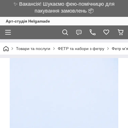
✨ Вакансія! Шукаємо фею-помічницю для
пакування замовлень 📦
Арт-студія Helgamade
Товари та послуги
ФЕТР та набори з фетру
Фетр м'я