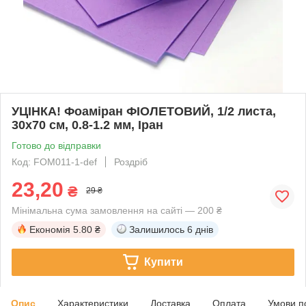
УЦІНКА! Фоаміран ФІОЛЕТОВИЙ, 1/2 листа,
30x70 см, 0.8-1.2 мм, Іран
Готово до відправки
Код: FOM011-1-def
Роздріб
23,20
₴
29 ₴
Мінімальна сума замовлення на сайті — 200 ₴
Економія
5.80 ₴
Залишилось
6 днів
Купити
Опис
Характеристики
Доставка
Оплата
Умови п