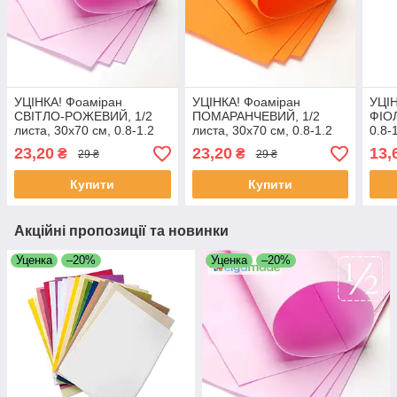
УЦІНКА! Фоаміран
УЦІНКА! Фоаміран
УЦІН
СВІТЛО-РОЖЕВИЙ, 1/2
ПОМАРАНЧЕВИЙ, 1/2
ФІО
листа, 30x70 см, 0.8-1.2
листа, 30x70 см, 0.8-1.2
0.8-
мм, Іран
мм, Іран
23,20
23,20
13,
₴
₴
29 ₴
29 ₴
Купити
Купити
Акційні пропозиції та новинки
Уценка
–20%
Уценка
–20%