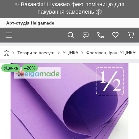
✨ Вакансія! Шукаємо фею-помічницю для
пакування замовлень 📦
Арт-студія Helgamade
Товари та послуги
УЦІНКА
Фоаміран, Іран, УЦІНКА!
Уценка
–20%