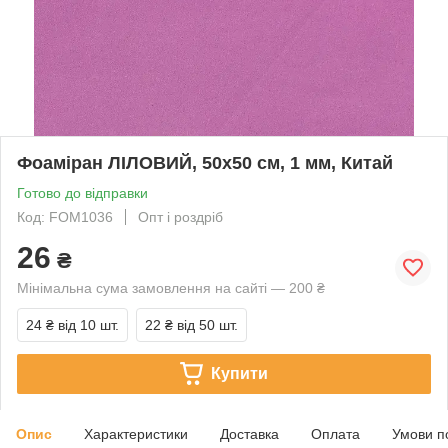
Фоаміран ЛІЛОВИЙ, 50x50 см, 1 мм, Китай
Готово до відправки
Код: FOM1036
Опт і роздріб
26
₴
Мінімальна сума замовлення на сайті — 200 ₴
24 ₴
від 10 шт.
22 ₴
від 50 шт.
Купити
Опис
Характеристики
Доставка
Оплата
Умови п