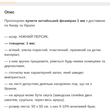
Опис
Пропонуємо
купити китайський фоаміран 1 мм
з доставкою
по Києву та Україні
— колір: НІЖНИЙ ПЕРСИК;
— товщина: 1 мм;
— м'який, злегка пористий, пластичний, приємний на дотик
матеріал;
— з ним зручно працювати, ріжеться будь-якими ножицями та
дироколами;
— спочатку має характерний запах, який швидко
вивітрюється;
— на листі допустимі декілька наскрізних пор, що не є
браком;
— на аркуші може бути смуга (заводська склейка двох
шматків, суцільна, через весь аркуш);
— розмір листа: 50 х 50 см, з них 5-10% можливий брак;