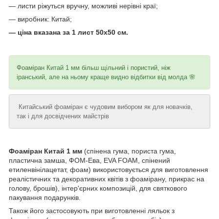
— листи ріжуться вручну, можливі нерівні краї;
— виробник: Китай;
— ціна вказана за 1 лист 50х50 см.
Фоаміран Китай 1 мм більш щільний і пористий, ніж
іранський, але на ньому краще видно відбитки від молда 🌸
Китайський фоаміран є чудовим вибором як для новачків,
так і для досвідчених майстрів
Фоаміран Китай 1 мм
(спінена гума, пориста гума,
пластична замша, ФОМ-Ева, EVA FOAM, спінений
етиленвінілацетат, фоам) використовується для виготовлення
реалістичних та декоративних квітів з фоамірану, прикрас на
голову, брошів), інтер'єрних композицій, для святкового
пакування подарунків.
Також його застосовують при виготовленні ляльок з