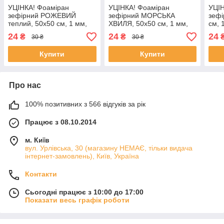
УЦІНКА! Фоаміран
УЦІНКА! Фоаміран
УЦІН
зефірний РОЖЕВИЙ
зефірний МОРСЬКА
зефі
теплий, 50x50 см, 1 мм,
ХВИЛЯ, 50x50 см, 1 мм,
см, 
Китай
Китай
24
24
24
₴
₴
30 ₴
30 ₴
Купити
Купити
Про нас
100% позитивних з 566 відгуків за рік
Працює з 08.10.2014
м. Київ
вул. Урлівська, 30 (магазину НЕМАЄ, тільки видача
інтернет-замовлень), Київ, Україна
Контакти
Сьогодні працює з 10:00 до 17:00
Показати весь графік роботи