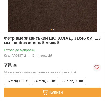
Фетр американський ШОКОЛАД, 31x46 см, 1.3
мм, напіввовняний м'який
Готово до відправки
Код: FA0637-2
Опт і роздріб
78
₴
Мінімальна сума замовлення на сайті — 200 ₴
76 ₴
від 10 шт.
74 ₴
від 20 шт.
72 ₴
від 50 шт.
Купити