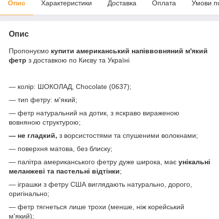
Опис
Характеристики
Доставка
Оплата
Умови п
Опис
Пропонуємо
купити американський напіввовняний м'який
фетр
з доставкою по Києву та Україні
— колір: ШОКОЛАД, Chocolate (0637);
— тип фетру: м'який;
— фетр натуральний на дотик, з яскраво вираженою
вовняною структурою;
— не гладкий,
з ворсистостями та спушеними волокнами;
— поверхня матова, без блиску;
— палітра американського фетру дуже широка, має
унікальні
меланжеві та пастельні відтінки
;
— іграшки з фетру США виглядають натурально, дорого,
оригінально;
— фетр тягнеться лише трохи (менше, ніж корейський
м'який);