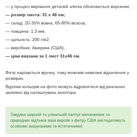
— у процесі вирізання деталей злегка обсипаються ворсинки;
— розмір листа: 31 х 46 см;
— склад: 20-35% вовна, 65-80% віскоза;
— товщина: 1,3 мм;
— щільність: 200 г/м2;
— виробник: Америка (США);
— ціна вказана за 1 лист 31х46 см.
Фетр нарізається вручну, тому можливі невеликі відхилення у
розмірах.
Відтінки кольорів на фото можуть відрізнятися від реальних
залежно від налаштувань монітора.
Завдяки широкій та унікальній палітрі меланжевих та
природних відтінків ваші вироби з фетру США виглядатимуть
особливо вишуканими та естетичними!