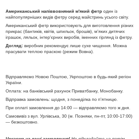
Американський напіввовняний м'який фетр
один із
найпопулярніших видів фетру серед майстринь усього світу.
Американський фетр використовують для виготовлення різних
прикрас (бантиків, квітів, шпильок, брошів), м'яких дитячих
іграшок, ляльок, інтер'єрних виробів, іменних гірлянд із фетру.
Догляд:
виробник рекомендує лише сухе чищення. Можна
прасувати теплою праскою (режим Вовна).
Відправляємо Новою Поштою, Укрпоштою в будь-який регіон
України.
Оплата: на банківський рахунок Приватбанку, Монобанку.
Відправка замовлень: щодня, з понеділка по п'ятницю.
При оплаті замовлення до 14:00 — відправляємо того ж дня.
Самовивіз з вул. Урлівська, 30 (м. Позняки, пн-пт, 10:00-17:00)
— безкоштовно.
Чекаємо на ваші замовлення!
Не відкладайте на потім,