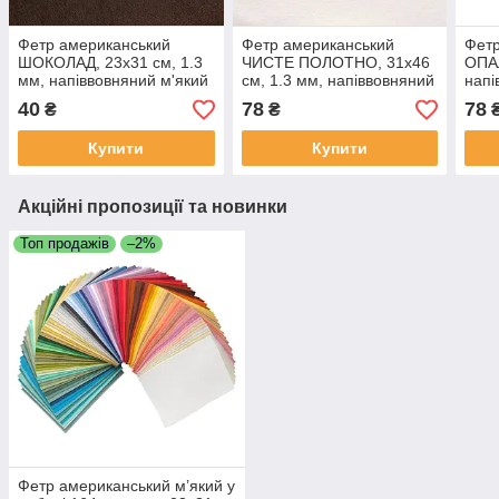
Фетр американський
Фетр американський
Фетр
ШОКОЛАД, 23x31 см, 1.3
ЧИСТЕ ПОЛОТНО, 31x46
ОПАЛ
мм, напіввовняний м'який
см, 1.3 мм, напіввовняний
напі
м'який
40
78
78
₴
₴
Купити
Купити
Акційні пропозиції та новинки
Топ продажів
–2%
Фетр американський м’який у