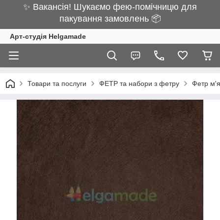
✨ Вакансія! Шукаємо фею-помічницю для
пакування замовлень 📦
Арт-студія Helgamade
Товари та послуги
ФЕТР та набори з фетру
Фетр м'