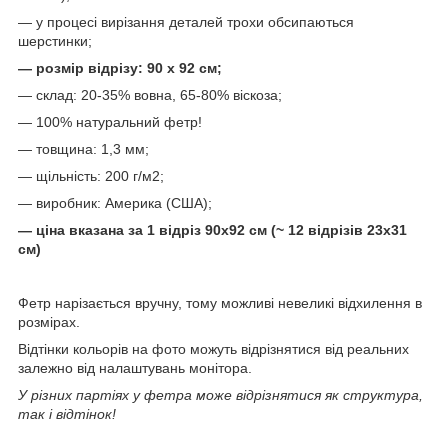
— у процесі вирізання деталей трохи обсипаються
шерстинки;
— розмір відрізу: 90 х 92 см;
— склад: 20-35% вовна, 65-80% віскоза;
— 100% натуральний фетр!
— товщина: 1,3 мм;
— щільність: 200 г/м2;
— виробник: Америка (США);
— ціна вказана за 1 відріз 90х92 см (~ 12 відрізів 23х31
см)
Фетр нарізається вручну, тому можливі невеликі відхилення в
розмірах.
Відтінки кольорів на фото можуть відрізнятися від реальних
залежно від налаштувань монітора.
У різних партіях у фетра може відрізнятися як структура,
так і відтінок!