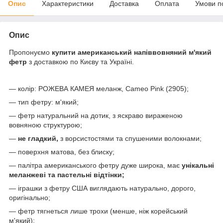
Опис
Характеристики
Доставка
Оплата
Умови п
Опис
Пропонуємо
купити американський напіввовняний м'який
фетр
з доставкою по Києву та Україні.
— колір: РОЖЕВА КАМЕЯ меланж, Cameo Pink (2905);
— тип фетру: м'який;
— фетр натуральний на дотик, з яскраво вираженою
вовняною структурою;
—
не гладкий,
з ворсистостями та спушеними волокнами;
— поверхня матова, без блиску;
— палітра американського фетру дуже широка, має
унікальні
меланжеві та пастельні відтінки;
— іграшки з фетру США виглядають натурально, дорого,
оригінально;
— фетр тягнеться лише трохи (менше, ніж корейський
м'який);