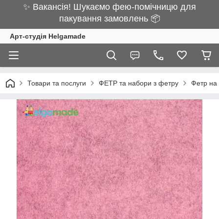
✨ Вакансія! Шукаємо фею-помічницю для
пакування замовлень 📦
Арт-студія Helgamade
Товари та послуги
ФЕТР та набори з фетру
Фетр н