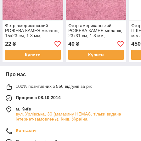
Фетр американський
Фетр американський
Фетр
РОЖЕВА КАМЕЯ меланж,
РОЖЕВА КАМЕЯ меланж,
ПШЕ
15x23 см, 1.3 мм,
23x31 см, 1.3 мм,
мела
напіввовняний м'який
напіввовняний м'який
напі
22
40
450
₴
₴
Купити
Купити
Про нас
100% позитивних з 566 відгуків за рік
Працює з 08.10.2014
м. Київ
вул. Урлівська, 30 (магазину НЕМАЄ, тільки видача
інтернет-замовлень), Київ, Україна
Контакти