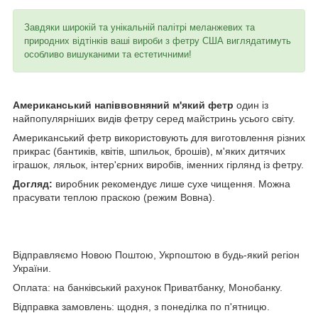
Завдяки широкій та унікальній палітрі меланжевих та
природних відтінків ваші вироби з фетру США виглядатимуть
особливо вишуканими та естетичними!
Американський напіввовняний м'який фетр
один із
найпопулярніших видів фетру серед майстринь усього світу.
Американський фетр використовують для виготовлення різних
прикрас (бантиків, квітів, шпильок, брошів), м'яких дитячих
іграшок, ляльок, інтер'єрних виробів, іменних гірлянд із фетру.
Догляд:
виробник рекомендує лише сухе чищення. Можна
прасувати теплою праскою (режим Вовна).
Відправляємо Новою Поштою, Укрпоштою в будь-який регіон
України.
Оплата: на банківський рахунок Приватбанку, Монобанку.
Відправка замовлень: щодня, з понеділка по п'ятницю.