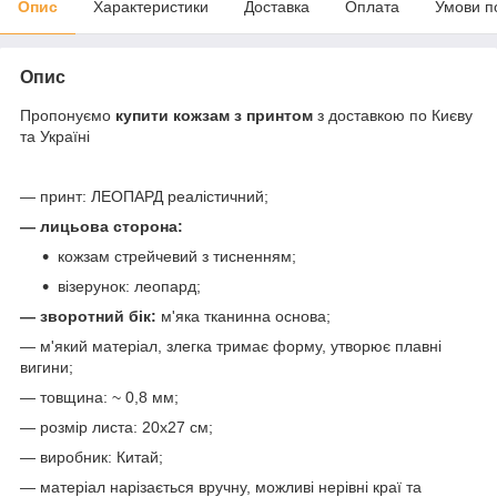
Опис
Характеристики
Доставка
Оплата
Умови п
Опис
Пропонуємо
купити кожзам з принтом
з доставкою по Києву
та Україні
— принт: ЛЕОПАРД реалістичний;
— лицьова сторона:
кожзам стрейчевий з тисненням;
візерунок: леопард;
— зворотний бік:
м'яка тканинна основа;
— м'який матеріал, злегка тримає форму, утворює плавні
вигини;
— товщина: ~ 0,8 мм;
— розмір листа: 20х27 см;
— виробник: Китай;
— матеріал нарізається вручну, можливі нерівні краї та