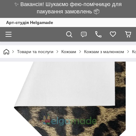
✨ Вакансія! Шукаємо фею-помічницю для
пакування замовлень 📦
Арт-студія Helgamade
Товари та послуги
Кожзам
Кожзам з малюнком
К