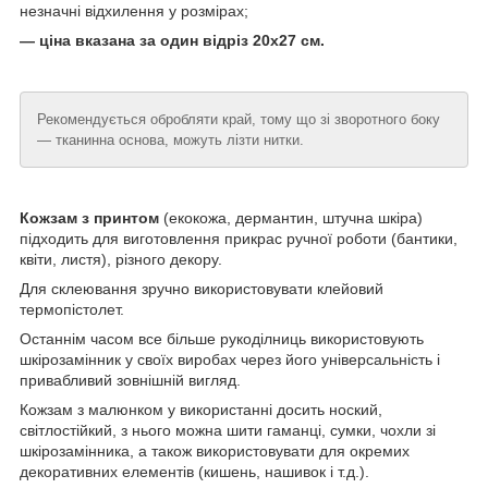
незначні відхилення у розмірах;
— ціна вказана за один відріз 20х27 см.
Рекомендується обробляти край, тому що зі зворотного боку
— тканинна основа, можуть лізти нитки.
Кожзам з принтом
(екокожа, дермантин, штучна шкіра)
підходить для виготовлення прикрас ручної роботи (бантики,
квіти, листя), різного декору.
Для склеювання зручно використовувати клейовий
термопістолет.
Останнім часом все більше рукоділниць використовують
шкірозамінник у своїх виробах через його універсальність і
привабливий зовнішній вигляд.
Кожзам з малюнком у використанні досить ноский,
світлостійкий, з нього можна шити гаманці, сумки, чохли зі
шкірозамінника, а також використовувати для окремих
декоративних елементів (кишень, нашивок і т.д.).