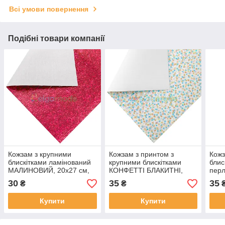
Всі умови повернення
Подібні товари компанії
Кожзам з крупними
Кожзам з принтом з
Кожз
блискітками ламінований
крупними блискітками
бли
МАЛИНОВИЙ, 20х27 см,
КОНФЕТТІ БЛАКИТНІ,
перл
Китай
20х26 см, Китай
Кита
30
35
35
₴
₴
Купити
Купити