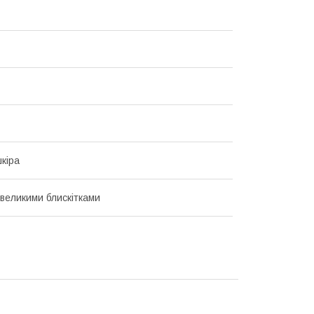
кіра
 великими блискітками