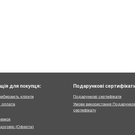
ція для покупця:
Подарункові сертифікат
вибирають клієнти
Подарункові сертифікати
і оплата
Умови використання Подарунко
сертифікату
нижок
 договір (Оферта)