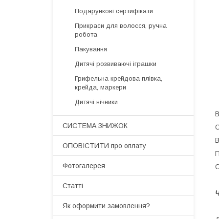
Подарункові сертифікати
Прикраси для волосся, ручна
робота
Пакування
Дитячі розвиваючі іграшки
Грифельна крейдова плівка,
крейда, маркери
Дитячі нічники
В
СИСТЕМА ЗНИЖОК
О
В
ОПОВІСТИТИ про оплату
П
Фотогалерея
С
Статті
Ч
Як оформити замовлення?