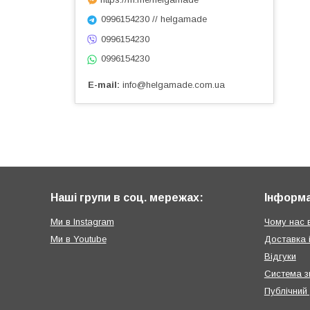
0996154230 // helgamade
0996154230
0996154230
E-mail
info@helgamade.com.ua
Наші групи в соц. мережах:
Інформа
Ми в Instagram
Чому нас 
Ми в Youtube
Доставка 
Відгуки
Система з
Публічний