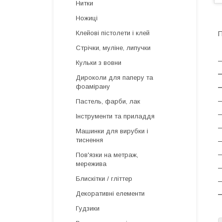
Нитки
Ножиці
Клейові пістолети і клей
Стрічки, муліне, липучки
—
Кульки з вовни
Дироколи для паперу та
фоамірану
—
Пастель, фарби, лак
—
Інструменти та приладдя
—
Машинки для вирубки і
тиснення
—
—
Пов'язки на метраж,
мережива
—
Блискітки / гліттер
—
Декоративні елементи
—
Гудзики