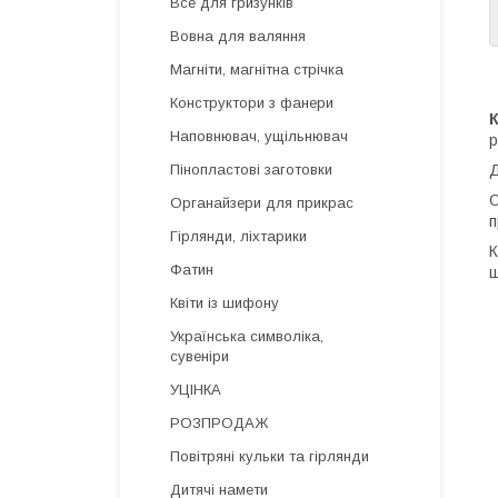
Все для гризунків
Вовна для валяння
Магніти, магнітна стрічка
Конструктори з фанери
Наповнювач, ущільнювач
р
Д
Пінопластові заготовки
О
Органайзери для прикрас
п
Гірлянди, ліхтарики
К
Фатин
ш
Квіти із шифону
Українська символіка,
сувеніри
УЦІНКА
РОЗПРОДАЖ
Повітряні кульки та гірлянди
Дитячі намети