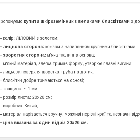
Пропонуємо
купити шкірозамінник з великими блискітками
з до
 колір: ЛІЛОВИЙ з золотом;
— лицьова сторона:
кожзам з напиленням крупними блискітками;
— зворотня сторона:
м'яка тканинна основа;
 м'який матеріал, злегка тримає форму, утворює плавні вигини;
 лицьова поверхня шорстка, груба на дотик.
 блискітки добре тримаються на основі;
 товщина: ~ 1 мм;
 розмір листа: 20х26 см;
 виробник: Китай;
 матеріал нарізається вручну, можливі нерівні краї та незначні від
 ціна вказана за один відріз 20х26 см.