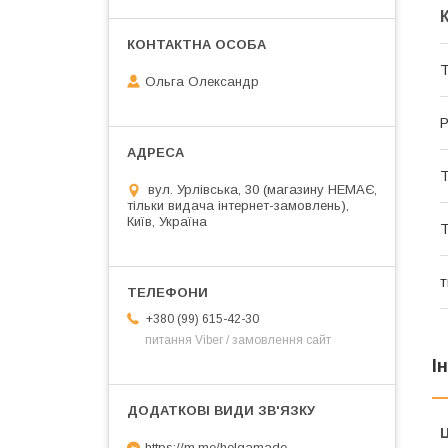
Ольга Олександр
Р
Т
вул. Урлівська, 30 (магазину НЕМАЄ,
тільки видача інтернет-замовлень),
Київ, Україна
Т
т
+380 (99) 615-42-30
питання Viber / замовлення сайт
І
Ц
https://m.me/helgamade