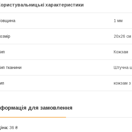
Користувальницькі характеристики
Товщина
1 мм
озмір
20х26 см
ип
Кожзам
ип тканини
Штучна ш
ип
кожзам з
нформація для замовлення
іна:
36 ₴