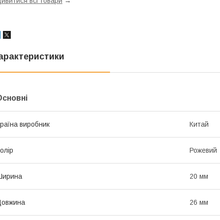
ивитися всі товари
→
арактеристики
Основні
раїна виробник
Китай
олір
Рожевий
Ширина
20 мм
Довжина
26 мм