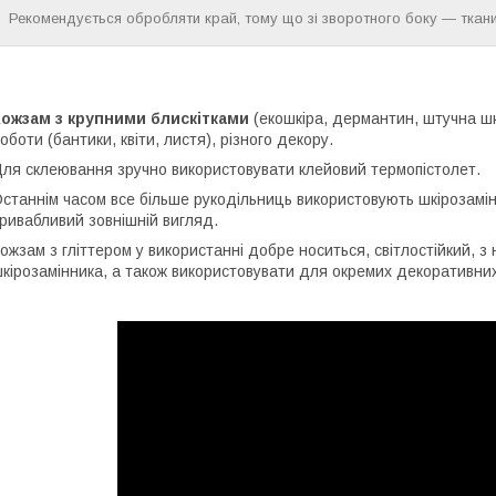
Рекомендується обробляти край, тому що зі зворотного боку — тканин
Кожзам з крупними блискітками
(екошкіра, дермантин, штучна шк
оботи (бантики, квіти, листя), різного декору.
ля склеювання зручно використовувати клейовий термопістолет.
станнім часом все більше рукодільниць використовують шкірозамінн
ривабливий зовнішній вигляд.
ожзам з гліттером у використанні добре носиться, світлостійкий, з 
кірозамінника, а також використовувати для окремих декоративних 