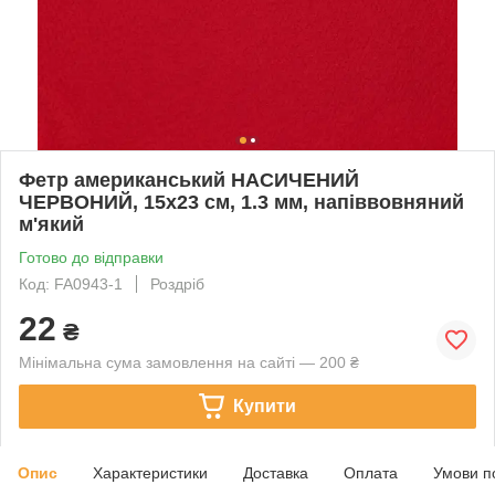
Фетр американський НАСИЧЕНИЙ
ЧЕРВОНИЙ, 15x23 см, 1.3 мм, напіввовняний
м'який
Готово до відправки
Код: FA0943-1
Роздріб
22
₴
Мінімальна сума замовлення на сайті — 200 ₴
Купити
Опис
Характеристики
Доставка
Оплата
Умови п