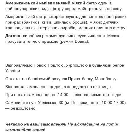
Американський напіввовняний м'який фетр
один із
найпопулярніших видів фетру серед майстринь усього світу.
Американський фетр використовують для виготовлення різних
прикрас (бантиків, квітів, шпильок, брошів), м'яких дитячих
іграшок, ляльок, інтер'єрних виробів, іменних гірлянд із фетру.
Догляд:
виробник рекомендує лише сухе чищення. Можна
прасувати теплою праскою (режим Вовна).
Відправляємо Новою Поштою, Укрпоштою в будь-який регіон
України.
Оплата: на банківський рахунок Приватбанку, Монобанку.
Відправка замовлень: щодня, з понеділка по п'ятницю.
При оплаті замовлення до 14:00 — відправляємо того ж дня.
Самовивіз з вул. Урлівська, 30 (м. Позняки, пн-пт, 10:00-17:00)
— безкоштовно.
Чекаємо на ваші замовлення!
Не відкладайте на потім,
замовляйте зараз
!