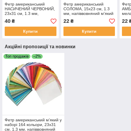
Фетр американський
Фетр американський
Фетр
НАСИЧЕНИЙ ЧЕРВОНИЙ,
СОЛОМА, 15x23 см, 1.3
АМБ
23x31 см, 1.3 мм,
мм, напіввовняний м'який
мела
напіввовняний м'який
напі
40
22
22
₴
₴
Купити
Купити
Акційні пропозиції та новинки
Топ продажів
–2%
Фетр американський м’який у
наборі 164 кольори, 23х31
см, 1.3 мм, напіввовняний