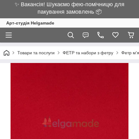
✨ Вакансія! Шукаємо фею-помічницю для
пакування замовлень 📦
Арт-студія Helgamade
Товари та послуги
ФЕТР та набори з фетру
Фетр м'