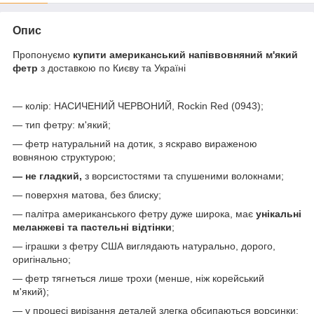
Опис
Пропонуємо
купити американський напіввовняний м'який
фетр
з доставкою по Києву та Україні
— колір: НАСИЧЕНИЙ ЧЕРВОНИЙ, Rockin Red (0943);
— тип фетру: м'який;
— фетр натуральний на дотик, з яскраво вираженою
вовняною структурою;
— не гладкий,
з ворсистостями та спушеними волокнами;
— поверхня матова, без блиску;
— палітра американського фетру дуже широка, має
унікальні
меланжеві та пастельні відтінки
;
— іграшки з фетру США виглядають натурально, дорого,
оригінально;
— фетр тягнеться лише трохи (менше, ніж корейський
м'який);
— у процесі вирізання деталей злегка обсипаються ворсинки;