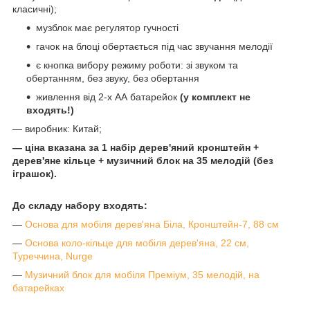
класичні);
музблок має регулятор гучності
гачок на блоці обертається під час звучання мелодії
є кнопка вибору режиму роботи: зі звуком та
обертанням, без звуку, без обертання
живлення від 2-х АА батарейок
(у комплект не
входять!)
— виробник: Китай;
— ціна вказана за 1 набір дерев'яний кронштейн +
дерев'яне кільце + музичний блок на 35 мелодій (без
іграшок).
До складу набору входять:
—
Основа для мобіля дерев'яна Біла, Кронштейн-7, 88 см
—
Основа коло-кільце для мобіля дерев'яна, 22 см,
Туреччина, Nurge
—
Музичний блок для мобіля Преміум, 35 мелодій, на
батарейках