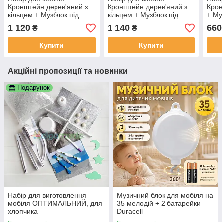
Кронштейн дерев'яний з
Кронштейн дерев'яний з
Крон
кільцем + Музблок під
кільцем + Музблок під
+ Му
Дерево на 35 мелодій
Дерево на 35 мелодій
1 120
1 140
660
₴
₴
Купити
Купити
Акційні пропозиції та новинки
Подарунок
Набір для виготовлення
Музичний блок для мобіля на
мобіля ОПТИМАЛЬНИЙ, для
35 мелодій + 2 батарейки
хлопчика
Duracell