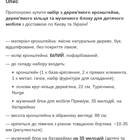
Опис
Пропонуємо купити
набір з дерев'яного кронштейна,
дерев'яного кільця та музичного блоку для дитячого
мобіля
з доставкою по Києву та Україні!
— матеріал кронштейна: якісне натуральне дерево, бук,
відшліфоване, без покриття лаком;
— колір кронштейна:
БІЛИЙ
, пофарбований;
— до складу набору входить:
кронштейн (1 х база-кріплення, 2 х прямих елемента,
1 х метал. гачок, набір фурнітури для складання);
основа круг-кільце дерев'яна, 22 см, Туреччина,
Nurge
музичний блок для мобіля Преміум, 35 мелодій, на
батарейках
— висота кронштейна в зібраному вигляді: 88 см;
— кріпиться до ліжечок з різною товщиною бортика: ~10-35
мм (регулюється);
— музичний блок на батарейках
на 35 мелодій
(дитячі та