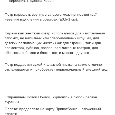
— виробник: Південна Корея.
Фетр нарізають вручну, з-за цього можливі нерівні краї і
невеликі відхилення в розмірах (
±0,5-1 см)
.
Корейский жесткий фетр
используется для изготовления
плоских, не набивных или слабонабивных игрушек, для
детских развивающих книжек (как для страниц, так и для
элементов), кубиков, пазлов, пальчиковых театров, для
обложек альбомов и блокнотов, и многого другого.
Фетр поддается сухой и влажной чистке, а также отлично
отглаживается и приобретает первоначальный внешний вид.
Отправляем Новой Почтой, Укрпочтой в любой регион
Украины.
Оплата: предоплата на карту ПриватБанка, наложенный
платеж.