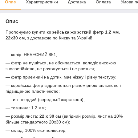
Опис
Характеристики
Доставка
Оплата
Умови п
Опис
Пропонуємо купити
корейська жорсткий фетр 1.2 мм,
22х30 см,
з доставкою по Києву та Україні!
— колір: НЕБЕСНИЙ 851;
— фетр не пушіться, не обсипається, володіє високою
зносостійкістю, не розтягується і не рветься;
— фетр приємний на дотик, має ніжну і рівну текстуру;
— корейська фетр відрізняється рівномірною щільністю і
підвищеною пластичністю;
— тип: твердий (середньої жорсткості);
— товщина: 1.2 мм;
— розмір листа:
22 х 30 см
(вигідний розмір, лист на 10%
більше стандартного 20х30 см);
— склад: 100% еко-поліестер;