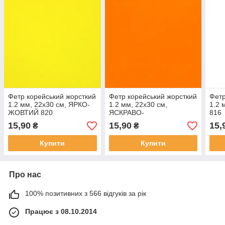
Фетр корейський жорсткий
Фетр корейський жорсткий
Фетр
1.2 мм, 22x30 см, ЯРКО-
1.2 мм, 22x30 см,
1.2 
ЖОВТИЙ 820
ЯСКРАВО-
816
ПОМАРАНЧЕВИЙ 823
15,90
15,90
15,
₴
₴
Купити
Купити
Про нас
100% позитивних з 566 відгуків за рік
Працює з 08.10.2014