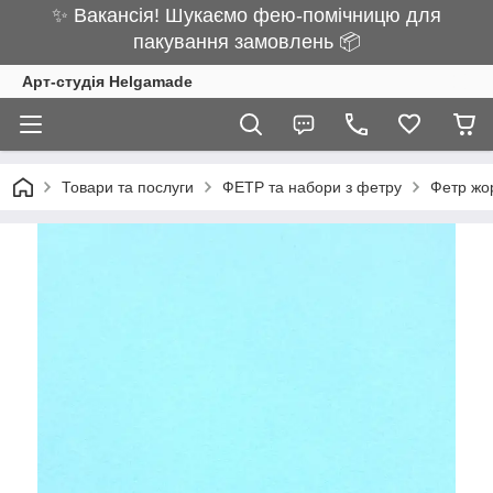
✨ Вакансія! Шукаємо фею-помічницю для
пакування замовлень 📦
Арт-студія Helgamade
Товари та послуги
ФЕТР та набори з фетру
Фетр жо