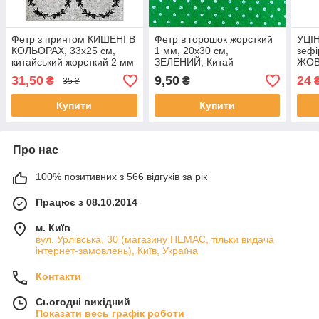
Фетр з принтом КИШЕНІ В
Фетр в горошок жорсткий
УЦІН
КОЛЬОРАХ, 33x25 см,
1 мм, 20x30 см,
зефі
китайський жорсткий 2 мм
ЗЕЛЕНИЙ, Китай
ЖОВТ
Кита
31,50
9,50
24
₴
₴
35 ₴
Купити
Купити
Про нас
100% позитивних з 566 відгуків за рік
Працює з 08.10.2014
м. Київ
вул. Урлівська, 30 (магазину НЕМАЄ, тільки видача
інтернет-замовлень), Київ, Україна
Контакти
Сьогодні вихідний
Показати весь графік роботи