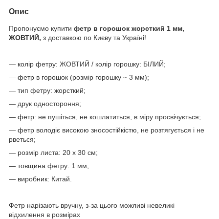
Опис
Пропонуємо купити
фетр в горошок жорсткий 1 мм,
ЖОВТИЙ,
з доставкою по Києву та Україні!
— колір фетру: ЖОВТИЙ / колір горошку: БІЛИЙ;
— фетр в горошок (розмір горошку ~ 3 мм);
— тип фетру: жорсткий;
— друк одностороння;
— фетр: не пушіться, не кошлатиться, в міру просвічується;
— фетр володіє високою зносостійкістю, не розтягується і не
рветься;
— розмір листа: 20 х 30 см;
— товщина фетру: 1 мм;
— виробник: Китай.
Фетр нарізають вручну, з-за цього можливі невеликі
відхилення в розмірах