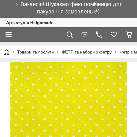
✨ Вакансія! Шукаємо фею-помічницю для
пакування замовлень 📦
Арт-студія Helgamade
Товари та послуги
ФЕТР та набори з фетру
Фетр з 