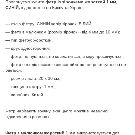
Пропонуємо купити
фетр із зірочками жорсткий 1 мм,
СИНІЙ,
з доставкою по Києву та Україні!
— колір фетру: СИНІЙ колір зірочок: БІЛИЙ;
— фетр в малюнком (розмір зірочок ~ від 4 мм до 10 мм);
— тип фетру: жорсткий;
— друк одностороння;
— фетр: не пушіться, не кошлатиться, в міру просвічується;
— фетр володіє високою зносостійкістю, не розтягується і не
рветься;
— розмір листа: 20 х 30 см;
— товщина фетру: 1 мм;
— виробник: Китай.
Фетр нарізають вручну, з-за цього можливі невеликі
відхилення в розмірах
Фетр з малюнком
жорсткий 1 мм
використовується для