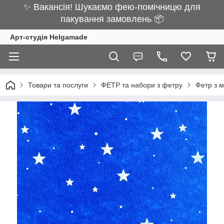
✨ Вакансія! Шукаємо фею-помічницю для
пакування замовлень 📦
Арт-студія Helgamade
Товари та послуги
ФЕТР та набори з фетру
Фетр з 