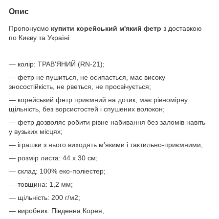
Опис
Пропонуємо
купити корейський м'який фетр
з доставкою
по Києву та Україні
— колір: ТРАВ'ЯНИЙ (RN-21);
— фетр не пушиться, не осипається, має високу
зносостійкість, не рветься, не просвічується;
— корейський фетр приємний на дотик, має рівномірну
щільність, без ворсистостей і спушених волокон;
— фетр дозволяє робити рівне набивання без заломів навіть
у вузьких місцях;
— іграшки з нього виходять м'якими і тактильно-приємними;
— розмір листа: 44 х 30 см;
— склад: 100% еко-поліестер;
— товщина: 1,2 мм;
— щільність: 200 г/м2;
— виробник: Південна Корея;