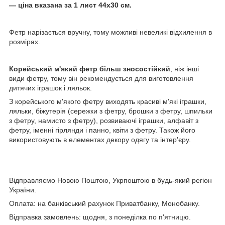
— ціна вказана за 1 лист 44х30 см.
Фетр нарізається вручну, тому можливі невеликі відхилення в
розмірах.
Корейський м'який фетр більш зносостійкий
, ніж інші
види фетру, тому він рекомендується для виготовлення
дитячих іграшок і ляльок.
З корейського м'якого фетру виходять красиві м'які іграшки,
ляльки, біжутерія (сережки з фетру, брошки з фетру, шпильки
з фетру, намисто з фетру), розвиваючі іграшки, алфавіт з
фетру, іменні гірлянди і панно, квіти з фетру. Також його
використовують в елементах декору одягу та інтер'єру.
Відправляємо Новою Поштою, Укрпоштою в будь-який регіон
України.
Оплата: на банківський рахунок Приватбанку, Монобанку.
Відправка замовлень: щодня, з понеділка по п'ятницю.