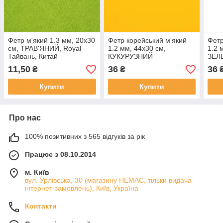
Фетр м'який 1.3 мм, 20x30
Фетр корейський м'який
Фетр
см, ТРАВ'ЯНИЙ, Royal
1.2 мм, 44x30 см,
1.2 
Тайвань, Китай
КУКУРУЗНИЙ
ЗЕЛ
11,50
36
36
₴
₴
Купити
Купити
Про нас
100% позитивних з 565 відгуків за рік
Працює з 08.10.2014
м. Київ
вул. Урлівська, 30 (магазину НЕМАЄ, тільки видача
інтернет-замовлень), Київ, Україна
Контакти