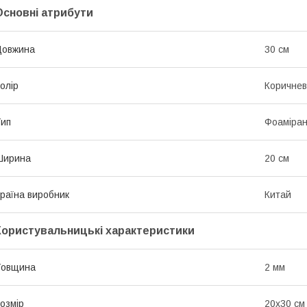
Основні атрибути
Довжина
30 см
олір
Коричне
ип
Фоаміра
Ширина
20 см
раїна виробник
Китай
Користувальницькі характеристики
Товщина
2 мм
озмір
20x30 см