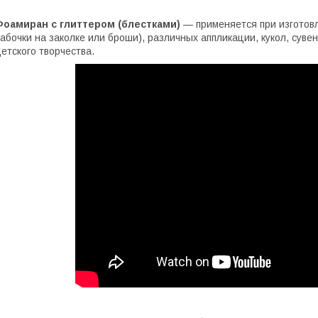
Фоамиран с глиттером (блестками)
— применяется при изготовл
абочки на заколке или броши), различных аппликации, кукол, сув
етского творчества.