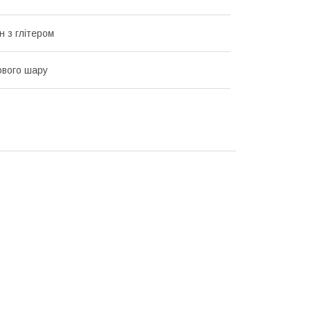
 з глітером
ового шару