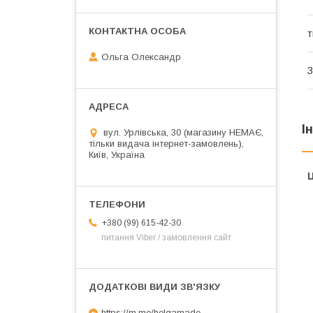
т
Ольга Олександр
З
І
вул. Урлівська, 30 (магазину НЕМАЄ,
тільки видача інтернет-замовлень),
Київ, Україна
Ц
+380 (99) 615-42-30
питання Viber / замовлення сайт
https://m.me/helgamade