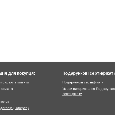
ція для покупця:
Подарункові сертифікат
вибирають клієнти
Подарункові сертифікати
і оплата
Умови використання Подарунко
сертифікату
нижок
 договір (Оферта)