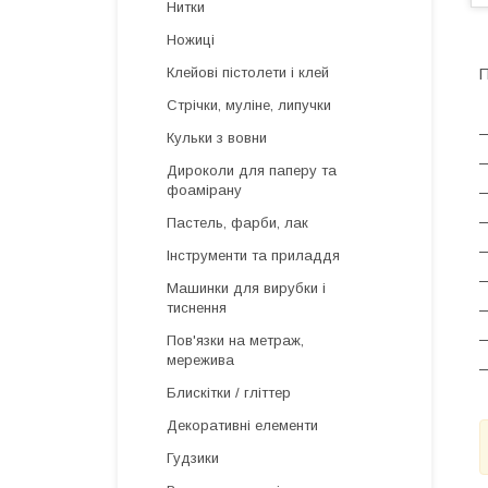
Нитки
Ножиці
Клейові пістолети і клей
Стрічки, муліне, липучки
—
Кульки з вовни
Дироколи для паперу та
фоамірану
—
Пастель, фарби, лак
—
Інструменти та приладдя
—
Машинки для вирубки і
тиснення
—
—
Пов'язки на метраж,
мережива
—
Блискітки / гліттер
Декоративні елементи
Гудзики