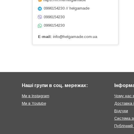
0996154230 // helgamade
0996154230
0996154230
E-mail
info@helgamade.com.ua
Наші групи в соц. мережах:
Інформа
Ми в Instagram
Чому нас 
Ми в Youtube
Доставка 
Відгуки
Система з
Публічний