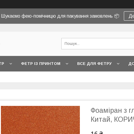
! Шукаємо фею-помічницю для пакування замовлень 📦
Де
e
ТР
ФЕТР ІЗ ПРИНТОМ
ВСЕ ДЛЯ ФЕТРУ
ДО
Фоаміран з г
Китай, КОР