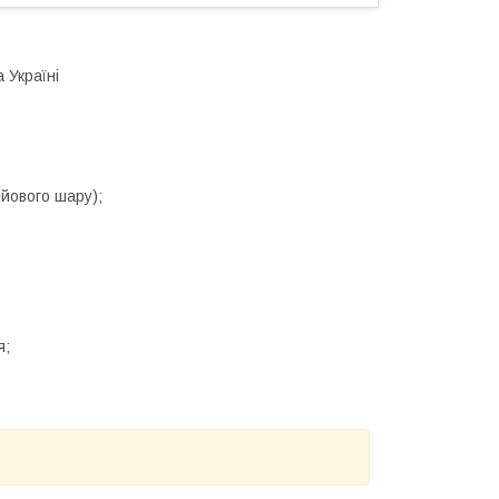
 Україні
ейового шару);
я;