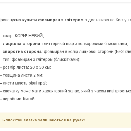
Пропонуємо
купити фоамиран з глітером
з доставкою по Києву та
 колір: КОРИЧНЕВИЙ;
—
лицьова сторона
: глиттерный шар з кольоровими блискітками;
—
зворотна сторона
: фоамиран в колір лицьової сторони (БЕЗ кл
 тип: фоамиран з глітером (блискітками);
 розмір листа: 20 х 30 см;
 товщина листа 2 мм;
 листи мають рівні краї;
 спочатку може мати характерний запах, який з часом вивітрюєтьс
 виробник: Китай.
Блискітки злегка залишаються на руках!