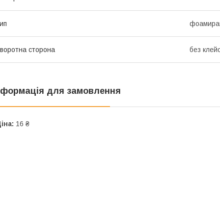
ип
фоамиран
воротна сторона
без клей
нформація для замовлення
іна:
16 ₴