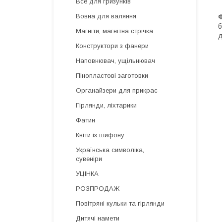
Все для гризунків
Вовна для валяння
б
Магніти, магнітна стрічка
д
Конструктори з фанери
Наповнювач, ущільнювач
Пінопластові заготовки
Органайзери для прикрас
Гірлянди, ліхтарики
Фатин
Квіти із шифону
Українська символіка,
сувеніри
УЦІНКА
РОЗПРОДАЖ
Повітряні кульки та гірлянди
Дитячі намети