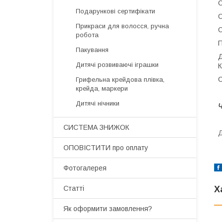
О
Подарункові сертифікати
О
Прикраси для волосся, ручна
О
робота
П
Пакування
Д
Дитячі розвиваючі іграшки
К
С
Грифельна крейдова плівка,
крейда, маркери
Дитячі нічники
Ч
СИСТЕМА ЗНИЖОК
Д
ОПОВІСТИТИ про оплату
Фотогалерея
Х
Статті
Як оформити замовлення?