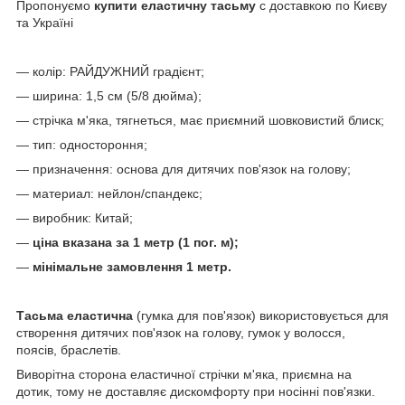
Пропонуємо
купити еластичну тасьму
c доставкою по Києву
та Україні
— колір: РАЙДУЖНИЙ градієнт;
— ширина: 1,5 см (
5/8 дюйма)
;
— стрічка м'яка, тягнеться, має приємний шовковистий блиск;
— тип: одностороння;
— призначення: основа для дитячих пов'язок на голову;
— м
атериал:
нейлон/
спандекс;
— виробник: Китай;
—
ціна вказана за 1 метр
(1 пог. м);
—
мінімальне замовлення 1 метр.
Тасьма еластична
(гумка для пов'язок) використовується для
створення дитячих пов'язок на голову, гумок у волосся,
поясів, браслетів.
Виворітна сторона еластичної стрічки м'яка, приємна на
дотик, тому не доставляє дискомфорту при носінні пов'язки.