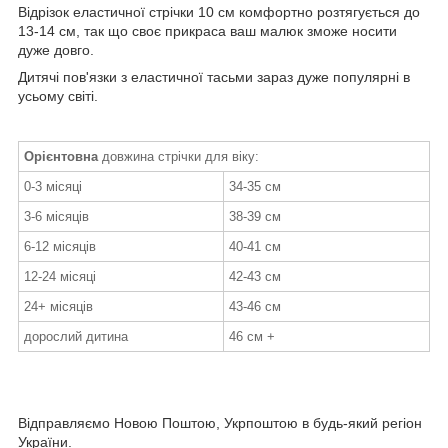
Відрізок еластичної стрічки 10 см комфортно розтягується до
13-14 см, так що своє прикраса ваш малюк зможе носити
дуже довго.
Дитячі пов'язки з еластичної тасьми зараз дуже популярні в
усьому світі.
Орієнтовна
довжина стрічки для віку:
0-3 місяці
34-35 см
3-6 місяців
38-39 см
6-12 місяців
40-41 см
12-24 місяці
42-43 см
24+ місяців
43-46 см
дорослий дитина
46 см +
Відправляємо Новою Поштою, Укрпоштою в будь-який регіон
України.