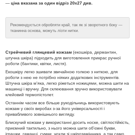
—
ціна вказана за один відріз 20х27 див.
Рекомендується обробляти край, так як зі зворотного боку —
тканинна основа, можуть лізти нитки.
Стрейчевий глянцевий кожзам
(екошкіра, дермантин,
штучна шкіра) підходить для виготовлення прикрас ручної
роботи (бантики, квітки, листя).
Екошкіру легко зшивати звичайною голкою з ниткою, для
роботи з нею не потрібно ніяких додаткових інструментів.
Штучна шкіра м'яка, легко ріжеться ножицями, можна шити на
машинці і вручну. Для склеювання зручно використовувати
клейовий термопістолет.
Останнім часом все більше рукодільниць використовують
кожзам у своїх виробах з-за його універсальності і
привабливого зовнішнього вигляду.
Блискучий кожзам у використанні досить носке, світлостійкість,
приємний тактильно, з нього можна шити об'ємні букви,
іграшки, гаманці, сумки, чохли зі шкірозамінника, а так само