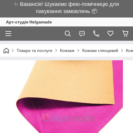
✨ Вакансія! Шукаємо фею-помічницю для
пакування замовлень 📦
Арт-студія Helgamade
Товари та послуги
Кожзам
Кожзам глянцевий
Кож