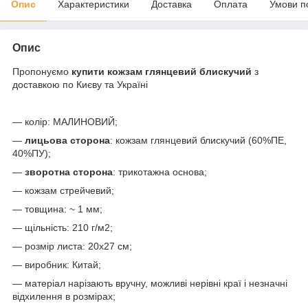
Опис
Характеристики
Доставка
Оплата
Умови п
Опис
Пропонуємо
купити кожзам глянцевий блискучий
з
доставкою по Києву та Україні
— колір: МАЛИНОВИЙ;
—
лицьова сторона
: кожзам глянцевий блискучий (60%ПЕ,
40%ПУ);
—
зворотна сторона
: трикотажна основа;
— кожзам стрейчевий;
— товщина: ~ 1 мм;
— щільність: 210 г/м2;
— розмір листа: 20х27 см;
— виробник: Китай;
— матеріал нарізають вручну, можливі нерівні краї і незначні
відхилення в розмірах;