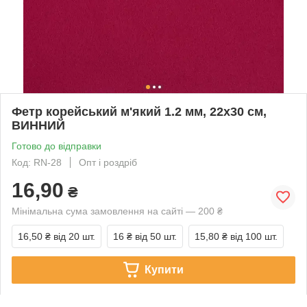
Фетр корейський м'який 1.2 мм, 22x30 см,
ВИННИЙ
Готово до відправки
Код: RN-28
Опт і роздріб
16,90
₴
Мінімальна сума замовлення на сайті — 200 ₴
16,50 ₴
від 20 шт.
16 ₴
від 50 шт.
15,80 ₴
від 100 шт.
Купити