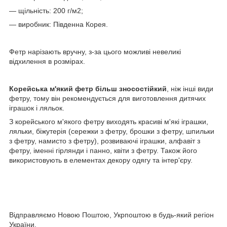
— щільність: 200 г/м2;
— виробник: Південна Корея.
Фетр нарізають вручну, з-за цього можливі невеликі
відхилення в розмірах.
Корейська м'який фетр
більш зносостійкий
, ніж інші види
фетру, тому він рекомендується для виготовлення дитячих
іграшок і ляльок.
З корейського м'якого фетру виходять красиві м'які іграшки,
ляльки, біжутерія (сережки з фетру, брошки з фетру, шпильки
з фетру, намисто з фетру), розвиваючі іграшки, алфавіт з
фетру, іменні гірлянди і панно, квіти з фетру. Також його
використовують в елементах декору одягу та інтер'єру.
Відправляємо Новою Поштою, Укрпоштою в будь-який регіон
України.