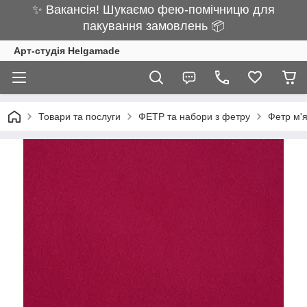
✨ Вакансія! Шукаємо фею-помічницю для
пакування замовлень 📦
Арт-студія Helgamade
Товари та послуги
ФЕТР та набори з фетру
Фетр м'я