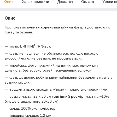
Опис
Характеристики
Доставка
Оплата
Умови п
Опис
Пропонуємо
купити корейська м'який фетр
з доставкою по
Києву та Україні.
— колір: ВИННИЙ (RN-28);
— фетр не пушіться, не обсипається, володіє високою
зносостійкістю, не рветься, не просвічується;
— корейська фетр приємний на дотик, має рівномірну
щільність, без ворсистостей і вспушенных волокон;
— фетр дозволяє робити рівну набивання без заломів навіть у
вузьких місцях.
— іграшки з нього виходять м'якими і тактильно-приємними;
— розмір листа: 22 х 30 см (
вигідний розмір,
лист на ~10%
більше стандартного 20х30 см);
— склад: 100% еко-поліестер;
— товщина складає 1,2 мм;