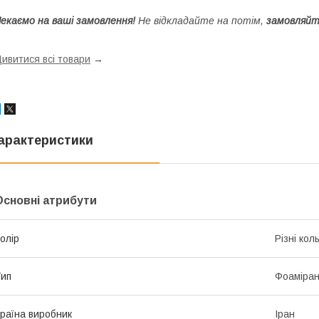
екаємо на ваші замовлення!
Не відкладайте на потім,
замовляйт
ивитися всі товари
→
арактеристики
Основні атрибути
олір
Різні кол
ип
Фоаміра
раїна виробник
Іран