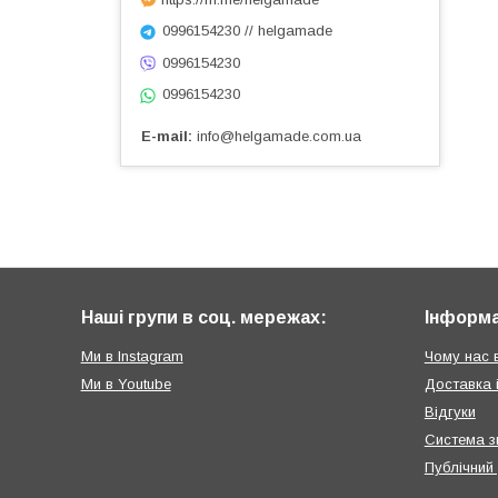
0996154230 // helgamade
0996154230
0996154230
E-mail
info@helgamade.com.ua
Наші групи в соц. мережах:
Інформа
Ми в Instagram
Чому нас 
Ми в Youtube
Доставка 
Відгуки
Система з
Публічний