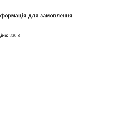
нформація для замовлення
іна:
330 ₴