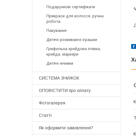
Подарункові сертифікати
Ч
Прикраси для волосся, ручна
робота
Д
Пакування
Дитячі розвиваючі іграшки
Грифельна крейдова плівка,
крейда, маркери
Х
Дитячі нічники
СИСТЕМА ЗНИЖОК
ОПОВІСТИТИ про оплату
К
Фотогалерея
Статті
Т
Як оформити замовлення?
К