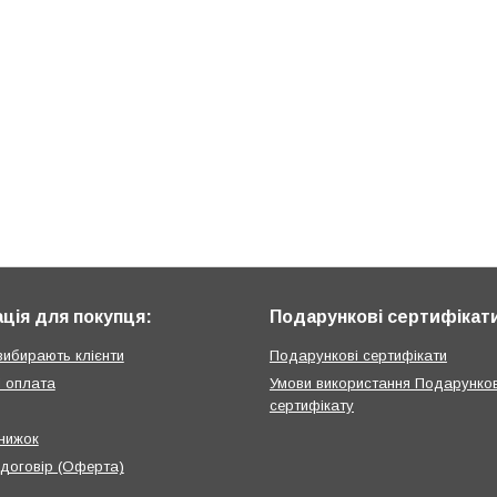
ція для покупця:
Подарункові сертифікат
вибирають клієнти
Подарункові сертифікати
і оплата
Умови використання Подарунко
сертифікату
нижок
 договір (Оферта)