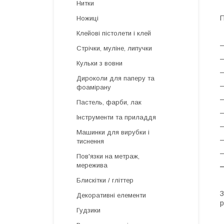
Нитки
Ножиці
Клейові пістолети і клей
—
Стрічки, муліне, липучки
—
Кульки з вовни
—
Дироколи для паперу та
—
фоамірану
—
Пастель, фарби, лак
—
Інструменти та приладдя
—
Машинки для вирубки і
—
тиснення
—
Пов'язки на метраж,
мережива
—
Блискітки / гліттер
З
Декоративні елементи
р
Гудзики