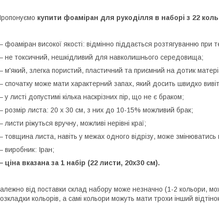
Пропонуємо
купити фоаміран для рукоділля в наборі з 22 коль
 фоаміран високої якості: відмінно піддається розтягуванню при те
 не токсичний, нешкідливий для навколишнього середовища;
 м'який, злегка пористий, пластичний та приємний на дотик матері
 спочатку може мати характерний запах, який досить швидко виві
 у листі допустимі кілька наскрізних пір, що не є браком;
 розмір листа: 20 х 30 см, з них до 10-15% можливий брак;
 листи ріжуться вручну, можливі нерівні краї;
 товщина листа, навіть у межах одного відрізу, може змінюватись в
 виробник: Іран;
 ціна вказана за 1 набір (22 листи, 20х30 см).
алежно від поставки склад набору може незначно (1-2 кольори, мож
озкладки кольорів, а самі кольори можуть мати трохи інший відтіно