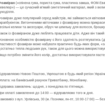
Фоаміран
(«спінена гума, пориста гума, пластична замша, ФОМ-Ев
евелюр») — це сучасний м'який синтетичний матеріал, який з велик
укоділля.
оаміран дуже популярний серед майстрів, які займаються квіткови
крапбукінгом. Витонченими квіточками з фоамірану можна прикрасит
есільні келихи та аксесуари, обруч чи шпильку для волосся, брошк
акож із фоаміраном дуже люблять працювати діти. Адже він такий 
сновною особливістю фоамірану є його здатність розтягуватись (до
ластивості фоаміран може набувати практично будь-яких форм, «з
остатньо тепла людських рук, також для цього можна використовув
кщо потрібно змінити його колір, достатньо використовувати пасте
ідправляємо Новою Поштою, Укрпоштою в будь-який регіон Україн
плата: на банківський рахунок Приватбанку, Монобанку.
ідправка замовлень: щодня, з понеділка по п'ятницю.
ри оплаті замовлення до 14:00 — відправляємо того ж дня.
амовивіз з вул. Урлівська, 30 (м. Позняки, пн-пт, 10:00-17:00) — бе