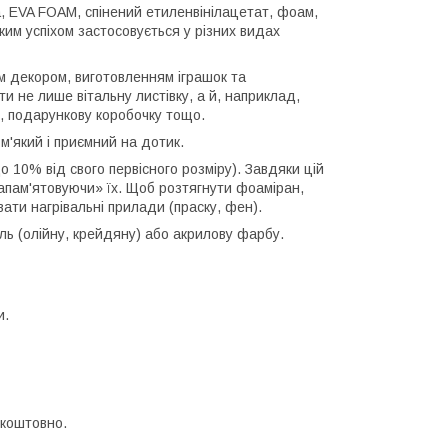
а, EVA FOAM, спінений етиленвінілацетат, фоам,
им успіхом застосовується у різних видах
м декором, виготовленням іграшок та
и не лише вітальну листівку, а й, наприклад,
у, подарункову коробочку тощо.
м'який і приємний на дотик.
 10% від свого первісного розміру). Завдяки цій
апам'ятовуючи» їх. Щоб розтягнути фоаміран,
ати нагрівальні прилади (праску, фен).
ль (олійну, крейдяну) або акрилову фарбу.
и.
зкоштовно.