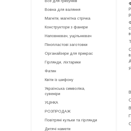
Все для гризунків
Р
Вовна для валяння
р
Магніти, магнітна стрічка
Ф
Конструктори з фанери
с
в
Наповнювач, ущільнювач
Т
Пінопластові заготовки
О
Органайзери для прикрас
в
д
Гірлянди, ліхтарики
Я
Фатин
Квіти із шифону
Українська символіка,
В
сувеніри
О
УЦІНКА
В
РОЗПРОДАЖ
П
Повітряні кульки та гірлянди
С
Дитячі намети