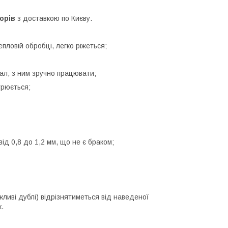
орів
з доставкою по Києву.
пловій обробці, легко ріжеться;
ал, з ним зручно працювати;
трюється;
ід 0,8 до 1,2 мм, що не є браком;
ливі дублі) відрізнятиметься від наведеної
к.