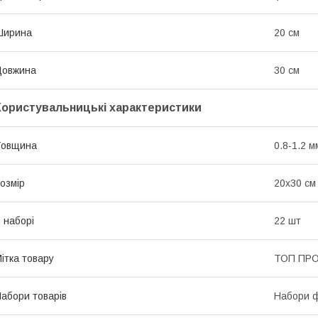
Ширина
20 см
Довжина
30 см
Користувальницькі характеристики
Товщина
0.8-1.2 м
озмір
20x30 см
 наборі
22 шт
ітка товару
ТОП ПР
абори товарів
Набори 