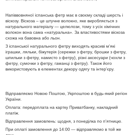
Напіввовняної іспанська фетр має в своєму складі шерсть і
віскозу. Віскоза – це штучне волокно, яке виробляється з
натурального матеріалу — целюлози, тому з усіх хімічних
волокон вона сама «натуральна». За властивостями віскоза
схожа на бавовна або льон.
З іспанської натурального фетру виходять красиві м'які
іграшки, ляльки, біжутерія (сережки з фетру, брошки з фетру,
шпильки з фетру, намисто з фетру), різні аксесуари (чохли з
фетру, сумочки з фетру, гаманці з фетру). Також його
використовують в елементах декору одягу та інтер'єру.
Відправляємо Новою Поштою, Укрпоштою в будь-який регіон
України.
Оплата: передоплата на картку Приватбанку, накладний
платіж.
Відправлення замовлень: щодня, з понеділка по п'ятницю.
При оплаті замовлення до 14:00 — відправляємо в той же
день.