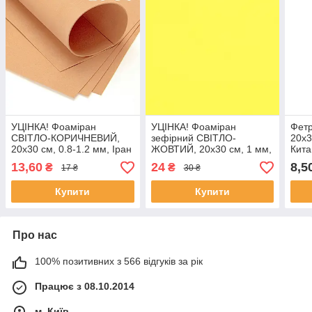
УЦІНКА! Фоаміран
УЦІНКА! Фоаміран
Фетр
СВІТЛО-КОРИЧНЕВИЙ,
зефірний СВІТЛО-
20x
20x30 см, 0.8-1.2 мм, Іран
ЖОВТИЙ, 20x30 см, 1 мм,
Кита
Китай
13,60
24
8,5
₴
₴
17 ₴
30 ₴
Купити
Купити
Про нас
100% позитивних з 566 відгуків за рік
Працює з 08.10.2014
м. Київ