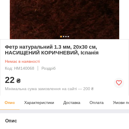
Фетр натуральний 1.3 мм, 20x30 см,
НАСИЩЕНИЙ КОРИЧНЕВИЙ, Іспанія
Немає в наявності
Код: HM140068
Роздріб
22
₴
Мінімальна сума замовлення на сайті — 200 ₴
Опис
Характеристики
Доставка
Оплата
Умови п
Опис