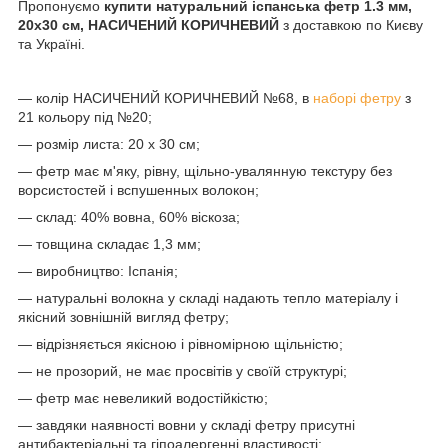
Пропонуємо
купити натуральний іспанська фетр 1.3 мм,
20x30 см, НАСИЧЕНИЙ КОРИЧНЕВИЙ
з доставкою по Києву
та Україні.
— колір НАСИЧЕНИЙ КОРИЧНЕВИЙ №68, в
наборі фетру
з
21 кольору під №20;
— розмір листа: 20 х 30 см;
— фетр має м'яку, рівну, щільно-увалянную текстуру без
ворсистостей і вспушенных волокон;
— склад: 40% вовна, 60% віскоза;
— товщина складає 1,3 мм;
— виробництво: Іспанія;
— натуральні волокна у складі надають тепло матеріалу і
якісний зовнішній вигляд фетру;
— відрізняється якісною і рівномірною щільністю;
— не прозорий, не має просвітів у своїй структурі;
— фетр має невеликий водостійкістю;
— завдяки наявності вовни у складі фетру присутні
антибактеріальні та гіпоалергенні властивості;