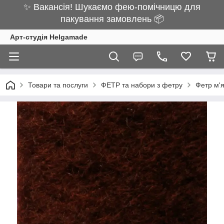
✨ Вакансія! Шукаємо фею-помічницю для
пакування замовлень 📦
Арт-студія Helgamade
Товари та послуги
ФЕТР та набори з фетру
Фетр м'я