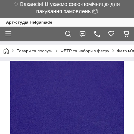
✨ Вакансія! Шукаємо фею-помічницю для
пакування замовлень 📦
Арт-студія Helgamade
Товари та послуги
ФЕТР та набори з фетру
Фетр м'я