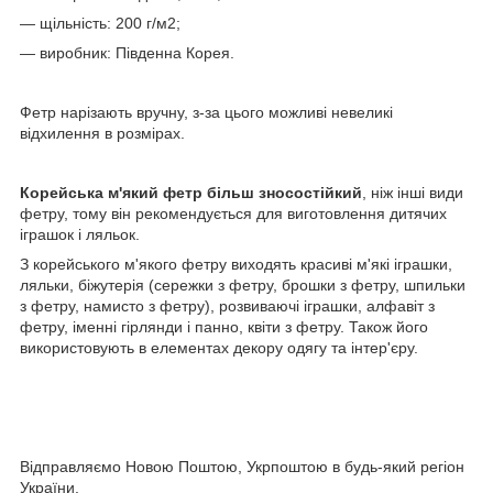
— щільність: 200 г/м2;
— виробник: Південна Корея.
Фетр нарізають вручну, з-за цього можливі невеликі
відхилення в розмірах.
Корейська м'який фетр
більш зносостійкий
, ніж інші види
фетру, тому він рекомендується для виготовлення дитячих
іграшок і ляльок.
З корейського м'якого фетру виходять красиві м'які іграшки,
ляльки, біжутерія (сережки з фетру, брошки з фетру, шпильки
з фетру, намисто з фетру), розвиваючі іграшки, алфавіт з
фетру, іменні гірлянди і панно, квіти з фетру. Також його
використовують в елементах декору одягу та інтер'єру.
Відправляємо Новою Поштою, Укрпоштою в будь-який регіон
України.