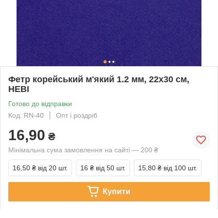
Фетр корейський м'який 1.2 мм, 22x30 см,
НЕВІ
Готово до відправки
Код: RN-40
Опт і роздріб
16,90
₴
Мінімальна сума замовлення на сайті — 200 ₴
16,50 ₴
від 20 шт.
16 ₴
від 50 шт.
15,80 ₴
від 100 шт.
Купити