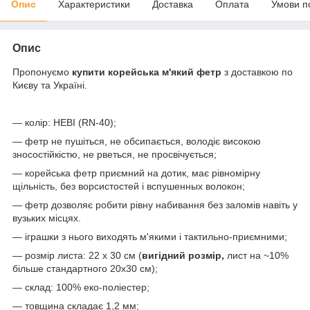
Опис
Характеристики
Доставка
Оплата
Умови п
Опис
Пропонуємо
купити корейська м'який фетр
з доставкою по
Києву та Україні.
— колір: НЕВІ (RN-40);
— фетр не пушіться, не обсипається, володіє високою
зносостійкістю, не рветься, не просвічується;
— корейська фетр приємний на дотик, має рівномірну
щільність, без ворсистостей і вспушенных волокон;
— фетр дозволяє робити рівну набивання без заломів навіть у
вузьких місцях.
— іграшки з нього виходять м'якими і тактильно-приємними;
— розмір листа: 22 х 30 см (
вигідний розмір,
лист на ~10%
більше стандартного 20х30 см);
— склад: 100% еко-поліестер;
— товщина складає 1,2 мм;