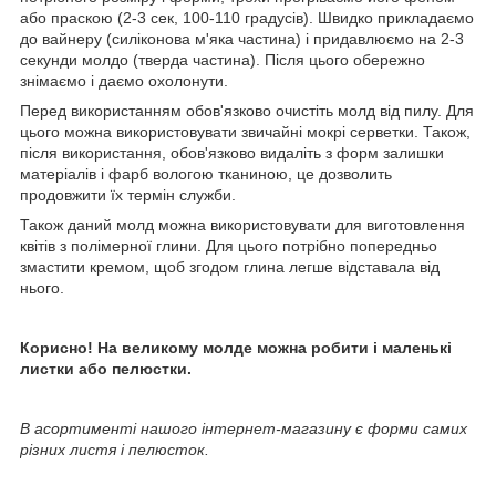
або праскою (2-3 сек, 100-110 градусів). Швидко прикладаємо
до вайнеру (силіконова м'яка частина) і придавлюємо на 2-3
секунди молдо (тверда частина). Після цього обережно
знімаємо і даємо охолонути.
Перед використанням обов'язково очистіть молд від пилу. Для
цього можна використовувати звичайні мокрі серветки. Також,
після використання, обов'язково видаліть з форм залишки
матеріалів і фарб вологою тканиною, це дозволить
продовжити їх термін служби.
Також даний молд можна використовувати для виготовлення
квітів з полімерної глини. Для цього потрібно попередньо
змастити кремом, щоб згодом глина легше відставала від
нього.
Корисно! На великому молде можна робити і маленькі
листки або пелюстки.
В асортименті нашого інтернет-магазину є форми самих
різних листя і пелюсток.