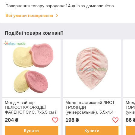
Повернення товару впродовж 14 днів за домовленістю
Всі умови повернення
Подібні товари компанії
Молд + вайнер
Молд пластиковий ЛИСТ
Мол
ПЕЛЮСТКА ОРХІДЕЇ
ТРОЯНДИ
ГОР
ФАЛЕНОПСИС, 7х6.5 см і
(універсальний), 5.5х4.4
(уні
4.5x6.5
см
– То
204
198
86
₴
₴
Купити
Купити