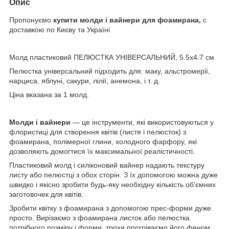
Опис
Пропонуємо
купити молди і вайнери для фоамирана,
c
доставкою по Києву та Україні
Молд пластиковий ПЕЛЮСТКА УНІВЕРСАЛЬНИЙ, 5.5х4.7 см
Пелюстка універсальний підходить для: маку, альстромерії,
нарциса, яблуні, сакури, лілії, анемона, і т. д.
Ціна вказана за 1 молд.
Молди і вайнери
— це інструменти, які використовуються у
флористиці для створення квітів (листя і пелюсток) з
фоамирана, полімерної глини, холодного фарфору, які
дозволяють домогтися їх максимальної реалістичності.
Пластиковий молд і силіконовий вайнер надають текстуру
листу або пелюстці з обох сторін. З їх допомогою можна дуже
швидко і якісно зробити будь-яку необхідну кількість об'ємних
заготовочек для квітів.
Зробити квітку з фоамирана з допомогою прес-форми дуже
просто. Вирізаємо з фоамирана листок або пелюстка
потрібного розміру і форми, трохи прогріваємо його феном