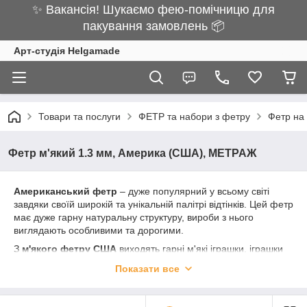
✨ Вакансія! Шукаємо фею-помічницю для
пакування замовлень 📦
Арт-студія Helgamade
Товари та послуги
ФЕТР та набори з фетру
Фетр н
Фетр м'який 1.3 мм, Америка (США), МЕТРАЖ
Американський фетр
– дуже популярний у всьому світі
завдяки своїй широкій та унікальній палітрі відтінків. Цей фетр
має дуже гарну натуральну структуру, вироби з нього
виглядають особливими та дорогими.
З
м'якого фетру США
виходять гарні м'які іграшки, іграшки
для мобіля, прикраси в волосся, квіти з фетру. Також його
Показати все
використовують в елементах декору одягу та інтер'єру.
Мінімальне замовлення фетру на метраж — 1 відріз 0.9 х
0.92 м.