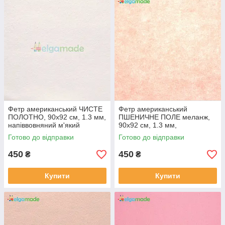
(0.9 х 0.92
м)
роздрібна
Знижка
~2
%
~4
%
~7
%
ціна
Важливо!
Оптова знижка проставляється вручну при
виставленні рахунку.
Фетр американський ЧИСТЕ
Фетр американський
ПОЛОТНО, 90x92 см, 1.3 мм,
ПШЕНИЧНЕ ПОЛЕ меланж,
напіввовняний м'який
90x92 см, 1.3 мм,
напіввовняний м'який
Готово до відправки
Готово до відправки
450
450
₴
₴
Купити
Купити